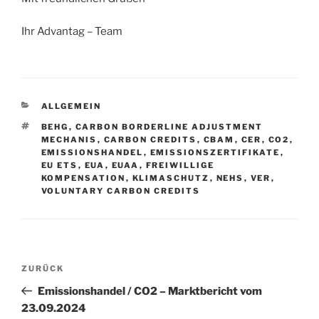
Ihr Advantag – Team
KATEGORIEN
ALLGEMEIN
SCHLAGWÖRTER
BEHG
,
CARBON BORDERLINE ADJUSTMENT
MECHANIS
,
CARBON CREDITS
,
CBAM
,
CER
,
CO2
,
EMISSIONSHANDEL
,
EMISSIONSZERTIFIKATE
,
EU ETS
,
EUA
,
EUAA
,
FREIWILLIGE
KOMPENSATION
,
KLIMASCHUTZ
,
NEHS
,
VER
,
VOLUNTARY CARBON CREDITS
Beitragsnavigation
Vorheriger
ZURÜCK
Beitrag
Emissionshandel / CO2 – Marktbericht vom
23.09.2024