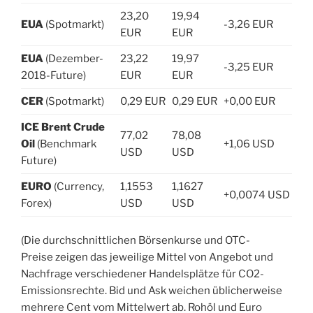
23,20
19,94
EUA
(Spotmarkt)
-3,26 EUR
EUR
EUR
EUA
(Dezember-
23,22
19,97
-3,25 EUR
2018-Future)
EUR
EUR
CER
(Spotmarkt)
0,29 EUR
0,29 EUR
+0,00 EUR
ICE Brent Crude
77,02
78,08
Oil
(Benchmark
+1,06 USD
USD
USD
Future)
EURO
(Currency,
1,1553
1,1627
+0,0074 USD
Forex)
USD
USD
(Die durchschnittlichen Börsenkurse und OTC-
Preise zeigen das jeweilige Mittel von Angebot und
Nachfrage verschiedener Handelsplätze für CO2-
Emissionsrechte. Bid und Ask weichen üblicherweise
mehrere Cent vom Mittelwert ab. Rohöl und Euro