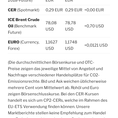
2018-Future)
EUR
EUR
CER
(Spotmarkt)
0,29 EUR
0,29 EUR
+0,00 EUR
ICE Brent Crude
78,08
78,78
Oil
(Benchmark
+0,70 USD
USD
USD
Future)
EURO
(Currency,
1,1627
1,1748
+0,0121 USD
Forex)
USD
USD
(Die durchschnittlichen Börsenkurse und OTC-
Preise zeigen das jeweilige Mittel von Angebot und
Nachfrage verschiedener Handelsplätze für CO2-
Emissionsrechte. Bid und Ask weichen üblicherweise
mehrere Cent vom Mittelwert ab. Rohöl und Euro
zeigen Börsenschlusskurse. Bei den CER-Kursen
handelt es sich um CP2-CERs, welche im Rahmen des
EU-ETS Verwendung finden können. Unsere
Marktberichte stellen keine Empfehlung zum Handel