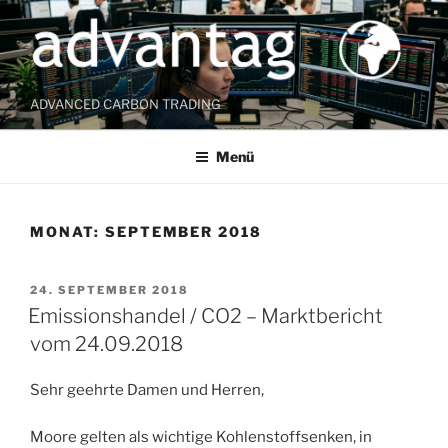
Zum
Inhalt
springen
ADVANCED CARBON TRADING
Menü
MONAT:
SEPTEMBER 2018
VERÖFFENTLICHT
24. SEPTEMBER 2018
AM
Emissionshandel / CO2 – Marktbericht
vom 24.09.2018
Sehr geehrte Damen und Herren,
Moore gelten als wichtige Kohlenstoffsenken, in