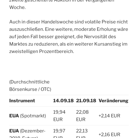
zweite gescheiterte Auktion in der vergangenen
Woche.
Auch in dieser Handelswoche sind volatile Preise nicht
auszuschließen. Eine weitere, moderate Erholung wäre
auf jeden Fall besser geeignet, die Nervosität des
Marktes zu reduzieren, als ein weiterer Kursanstieg im
zweistelligen Prozentbereich.
(Durchschnittliche
Börsenkurse / OTC)
Instrument
14.09.18
21.09.18
Veränderung
19,94
22,08
EUA
(Spotmarkt)
+2,14 EUR
EUR
EUR
EUA
(Dezember-
19,97
22,13
+2,16 EUR