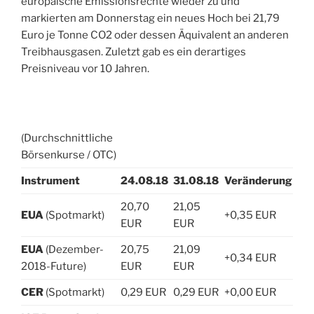
europäische Emissionsrechte wieder zu und
markierten am Donnerstag ein neues Hoch bei 21,79
Euro je Tonne CO2 oder dessen Äquivalent an anderen
Treibhausgasen. Zuletzt gab es ein derartiges
Preisniveau vor 10 Jahren.
(Durchschnittliche
Börsenkurse / OTC)
Instrument
24.08.18
31.08.18
Veränderung
20,70
21,05
EUA
(Spotmarkt)
+0,35 EUR
EUR
EUR
EUA
(Dezember-
20,75
21,09
+0,34 EUR
2018-Future)
EUR
EUR
CER
(Spotmarkt)
0,29 EUR
0,29 EUR
+0,00 EUR