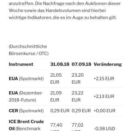
anzutreffen. Die Nachfrage nach den Auktionen dieser
Woche sowie das Handelsvolumen sind hierbei
wichtige Indikatoren, die es im Auge zu behalten gilt.
(Durchschnittliche
Börsenkurse / OTC)
Instrument
31.08.18
07.09.18
Veränderung
21,05
23,20
EUA
(Spotmarkt)
+2,15 EUR
EUR
EUR
EUA
(Dezember-
21,09
23,22
+2,13 EUR
2018-Future)
EUR
EUR
CER
(Spotmarkt)
0,29 EUR
0,29 EUR
+0,00 EUR
ICE Brent Crude
77,40
77,02
Oil
(Benchmark
-0,38 USD