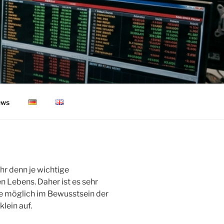
ws
r denn je wichtige
en Lebens. Daher ist es sehr
ie möglich im Bewusstsein der
lein auf.