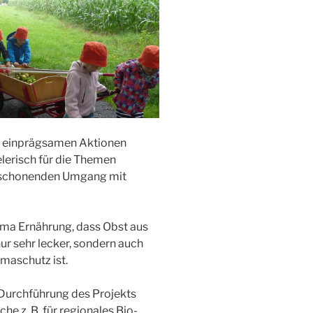
d einprägsamen Aktionen
elerisch für die Themen
n schonenden Umgang mit
ema Ernährung, dass Obst aus
r sehr lecker, sondern auch
imaschutz ist.
 Durchführung des Projekts
he z. B. für regionales Bio-