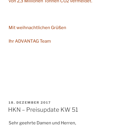
von 2,3 Millionen Tonnen CO2 vermeidet.
Mit weihnachtlichen Grüßen
Ihr ADVANTAG Team
VERÖFFENTLICHT
18. DEZEMBER 2017
AM
HKN – Preisupdate KW 51
Sehr geehrte Damen und Herren,