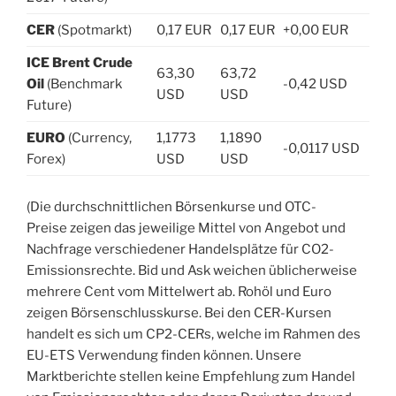
CER
(Spotmarkt)
0,17 EUR
0,17 EUR
+0,00 EUR
ICE Brent Crude
63,30
63,72
Oil
(Benchmark
-0,42 USD
USD
USD
Future)
EURO
(Currency,
1,1773
1,1890
-0,0117 USD
Forex)
USD
USD
(Die durchschnittlichen Börsenkurse und OTC-
Preise zeigen das jeweilige Mittel von Angebot und
Nachfrage verschiedener Handelsplätze für CO2-
Emissionsrechte. Bid und Ask weichen üblicherweise
mehrere Cent vom Mittelwert ab. Rohöl und Euro
zeigen Börsenschlusskurse. Bei den CER-Kursen
handelt es sich um CP2-CERs, welche im Rahmen des
EU-ETS Verwendung finden können. Unsere
Marktberichte stellen keine Empfehlung zum Handel