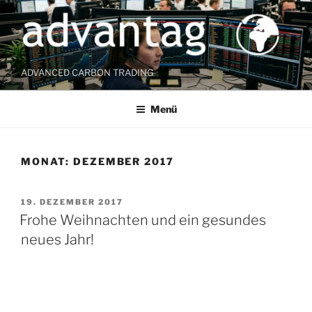
Zum
Inhalt
springen
ADVANCED CARBON TRADING
Menü
MONAT:
DEZEMBER 2017
VERÖFFENTLICHT
19. DEZEMBER 2017
AM
Frohe Weihnachten und ein gesundes
neues Jahr!