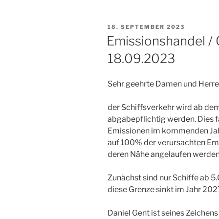
VERÖFFENTLICHT
18. SEPTEMBER 2023
AM
Emissionshandel /
18.09.2023
Sehr geehrte Damen und Herre
der Schiffsverkehr wird ab d
abgabepflichtig werden. Dies 
Emissionen im kommenden Jahr
auf 100% der verursachten Emi
deren Nähe angelaufen werden
Zunächst sind nur Schiffe ab 5
diese Grenze sinkt im Jahr 202
Daniel Gent ist seines Zeiche