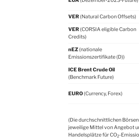
EUA
(Dezember-2023-Future)
VER
(Natural Carbon Offsets)
VER
(CORSIA eligible Carbon
Credits)
nEZ
(nationale
Emissionszertifikate (D))
ICE Brent Crude Oil
(Benchmark Future)
EURO
(Currency, Forex)
(Die durchschnittlichen Börse
jeweilige Mittel von Angebot 
Handelsplätze für CO
-Emissio
2