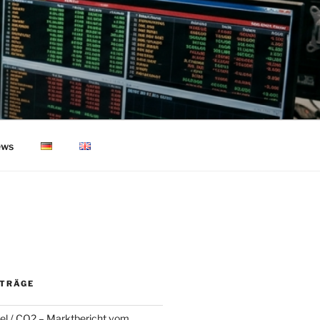
ws
ITRÄGE
l / CO2 – Marktbericht vom