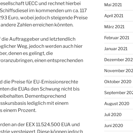
esellschaft UECC und rechnet hierbei
Mai 2021
 Schiffsdiesel im kommenden um ca. 117
April 2021
293 Euro, wobei jedoch steigende Preise
 andere Zahlen erreichen könnten.
März 2021
Februar 2021
 die Auftraggeber und letztendlich
öglicher Weg, jedoch werden auch hier
Januar 2021
er, denen es gelingt, die
Dezember 20
 voranzubringen, einen entsprechenden
November 20
Oktober 2020
 die Preise für EU-Emissionsrechte
nnten die EUAs den Schwung nicht bis
September 20
eibehalten. Dementsprechend
sskursbasis lediglich mit einem
August 2020
s einem Prozent.
Juli 2020
rden an der EEX 11.524.500 EUA und
Juni 2020
trie versteigert. Diese können jedoch