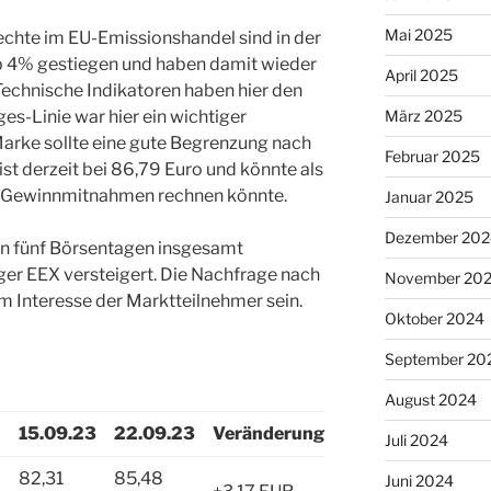
Mai 2025
echte im EU-Emissionshandel sind in der
4% gestiegen und haben damit wieder
April 2025
echnische Indikatoren haben hier den
März 2025
s-Linie war hier ein wichtiger
arke sollte eine gute Begrenzung nach
Februar 2025
ist derzeit bei 86,79 Euro und könnte als
it Gewinnmitnahmen rechnen könnte.
Januar 2025
Dezember 202
en fünf Börsentagen insgesamt
ger EEX versteigert. Die Nachfrage nach
November 20
im Interesse der Marktteilnehmer sein.
Oktober 2024
September 20
August 2024
15.09.23
22.09.23
Veränderung
Juli 2024
82,31
85,48
Juni 2024