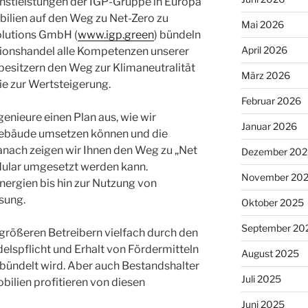
nstleistungen der IGP-Gruppe in Europa
lien auf den Weg zu Net-Zero zu
Mai 2026
olutions GmbH (
www.igp.green
) bündeln
April 2026
ionshandel alle Kompetenzen unserer
esitzern den Weg zur Klimaneutralität
März 2026
e zur Wertsteigerung.
Februar 2026
enieure einen Plan aus, wie wir
Januar 2026
 Gebäude umsetzen können und die
anach zeigen wir Ihnen den Weg zu „Net
Dezember 202
dular umgesetzt werden kann.
November 20
ergien bis hin zur Nutzung von
ösung.
Oktober 2025
September 20
i größeren Betreibern vielfach durch den
elspflicht und Erhalt von Fördermitteln
August 2025
ündelt wird. Aber auch Bestandshalter
Juli 2025
lien profitieren von diesen
Juni 2025