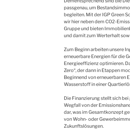
Dementsprechend sind die Die
passgenau, um Bestandsimmobi
begleiten. Mit der IGP Green S
wir hier neben dem CO2-Emiss
Gruppe und bieten Immobilienb
und damit zum Werterhalt sowi
Zum Beginn arbeiten unsere Ing
erneuerbare Energien für die
Energieeffizienz optimieren. D
Zero“, der dann in Etappen mo
Beginnend von erneuerbaren En
Wasserstoff in einer Quartierl
Die Finanzierung stellt sich be
Wegfall von der Emissionshand
dar, was im Gesamtkonzept geb
von Wohn- oder Gewerbeimmobi
Zukunftslösungen.