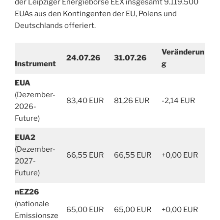
der Leipziger Energiebörse EEX insgesamt 9.119.500
EUAs aus den Kontingenten der EU, Polens und
Deutschlands offeriert.
Veränderun
24.07.26
31.07.26
Instrument
g
EUA
(Dezember-
83,40 EUR
81,26 EUR
-2,14 EUR
2026-
Future)
EUA2
(Dezember-
66,55 EUR
66,55 EUR
+0,00 EUR
2027-
Future)
nEZ26
(nationale
65,00 EUR
65,00 EUR
+0,00 EUR
Emissionsze