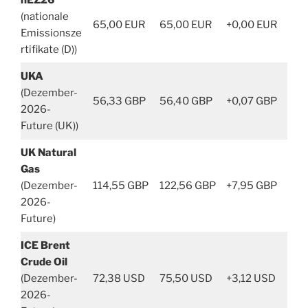
nEZ26
(nationale
65,00 EUR
65,00 EUR
+0,00 EUR
Emissionsze
rtifikate (D))
UKA
(Dezember-
56,33 GBP
56,40 GBP
+0,07 GBP
2026-
Future (UK))
UK Natural
Gas
(Dezember-
114,55 GBP
122,56 GBP
+7,95 GBP
2026-
Future)
ICE Brent
Crude Oil
(Dezember-
72,38 USD
75,50 USD
+3,12 USD
2026-