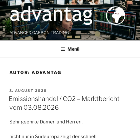
Zum
Inhalt
springen
ADVANCED CARBON TRADING
Menü
AUTOR:
ADVANTAG
VERÖFFENTLICHT
3. AUGUST 2026
AM
Emissionshandel / CO2 – Marktbericht
vom 03.08.2026
Sehr geehrte Damen und Herren,
nicht nur in Südeuropa zeigt der schnell