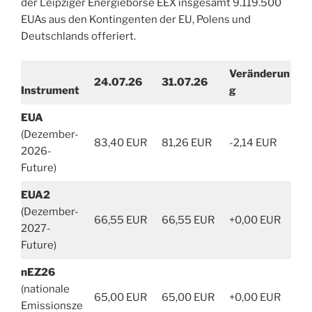
der Leipziger Energiebörse EEX insgesamt 9.119.500
EUAs aus den Kontingenten der EU, Polens und
Deutschlands offeriert.
Veränderun
24.07.26
31.07.26
Instrument
g
EUA
(Dezember-
83,40 EUR
81,26 EUR
-2,14 EUR
2026-
Future)
EUA2
(Dezember-
66,55 EUR
66,55 EUR
+0,00 EUR
2027-
Future)
nEZ26
(nationale
65,00 EUR
65,00 EUR
+0,00 EUR
Emissionsze