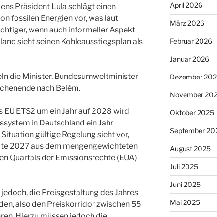
April 2026
iens Präsident Lula schlägt einen
on fossilen Energien vor, was laut
März 2026
ichtiger, wenn auch informeller Aspekt
land sieht seinen Kohleausstiegsplan als
Februar 2026
Januar 2026
ln die Minister. Bundesumweltminister
Dezember 202
chenende nach Belém.
November 20
 EU ETS2 um ein Jahr auf 2028 wird
Oktober 2025
ssystem in Deutschland ein Jahr
September 20
e Situation gültige Regelung sieht vor,
fikate 2027 aus dem mengengewichteten
August 2025
ten Quartals der Emissionsrechte (EUA)
Juli 2025
Juni 2025
jedoch, die Preisgestaltung des Jahres
Mai 2025
en, also den Preiskorridor zwischen 55
ren. Hierzu müssen jedoch die