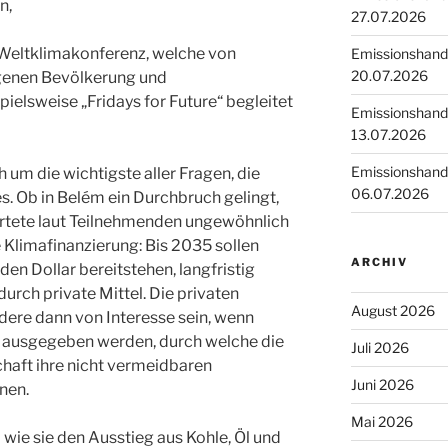
n,
27.07.2026
er Weltklimakonferenz, welche von
Emissionshande
20.07.2026
igenen Bevölkerung und
ielsweise „Fridays for Future“ begleitet
Emissionshande
13.07.2026
Emissionshande
 um die wichtigste aller Fragen, die
06.07.2026
. Ob in Belém ein Durchbruch gelingt,
tartete laut Teilnehmenden ungewöhnlich
 Klimafinanzierung: Bis 2035 sollen
ARCHIV
den Dollar bereitstehen, langfristig
durch private Mittel. Die privaten
August 2026
dere dann von Interesse sein, wenn
te ausgegeben werden, durch welche die
Juli 2026
chaft ihre nicht vermeidbaren
Juni 2026
nen.
Mai 2026
 wie sie den Ausstieg aus Kohle, Öl und