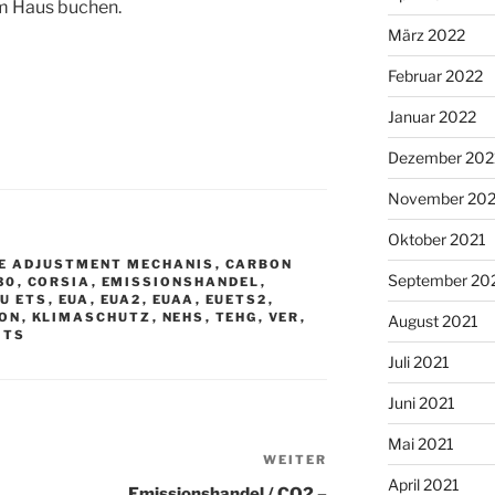
m Haus buchen.
März 2022
Februar 2022
Januar 2022
Dezember 202
November 202
Oktober 2021
E ADJUSTMENT MECHANIS
,
CARBON
September 20
30
,
CORSIA
,
EMISSIONSHANDEL
,
EU ETS
,
EUA
,
EUA2
,
EUAA
,
EUETS2
,
ION
,
KLIMASCHUTZ
,
NEHS
,
TEHG
,
VER
,
August 2021
ITS
Juli 2021
Juni 2021
Mai 2021
WEITER
Nächster
April 2021
Beitrag
Emissionshandel / CO2 –