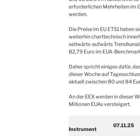
erforderlichen Mehrheiten im
werden.
Die Preise im EU ETS1 haben s
weiterhin charttechnisch inner
seitwärts-aufwärts Trendkanal
82,79 Euro im EUA-Benchmark
Daher spricht einiges dafür, da
dieser Woche auf Tagesschluss
aktuell zwischen 80 und 84 Euro
An der EEX werden in dieser W
Millionen EUAs versteigert.
07.11.25
Instrument