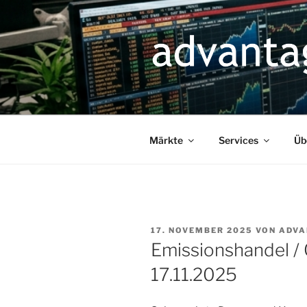
Zum
Inhalt
springen
Märkte
Services
Üb
VERÖFFENTLICHT
17. NOVEMBER 2025
VON
ADVA
AM
Emissionshandel /
17.11.2025