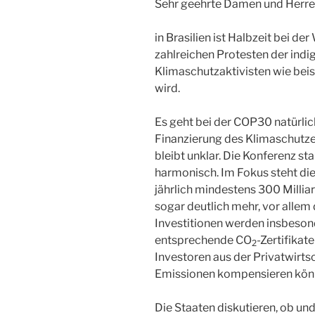
Sehr geehrte Damen und Herre
in Brasilien ist Halbzeit bei d
zahlreichen Protesten der ind
Klimaschutzaktivisten wie beisp
wird.
Es geht bei der COP30 natürlich
Finanzierung des Klimaschutzes
bleibt unklar. Die Konferenz s
harmonisch. Im Fokus steht die
jährlich mindestens 300 Milliar
sogar deutlich mehr, vor allem 
Investitionen werden insbeson
entsprechende CO
-Zertifika
2
Investoren aus der Privatwirts
Emissionen kompensieren kön
Die Staaten diskutieren, ob und