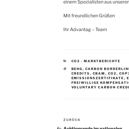
einem Spezialisten aus unsere
Mit freundlichen Grüßen
Ihr Advantag – Team
KATEGORIEN
CO2 - MARKTBERICHTE
SCHLAGWÖRTER
BEHG
,
CARBON BORDERLIN
CREDITS
,
CBAM
,
CO2
,
COP
EMISSIONSZERTIFIKATE
,
FREIWILLIGE KOMPENSAT
VOLUNTARY CARBON CRED
Beitragsnavigation
Vorheriger
ZURÜCK
Beitrag
Auktionsende im nationalen