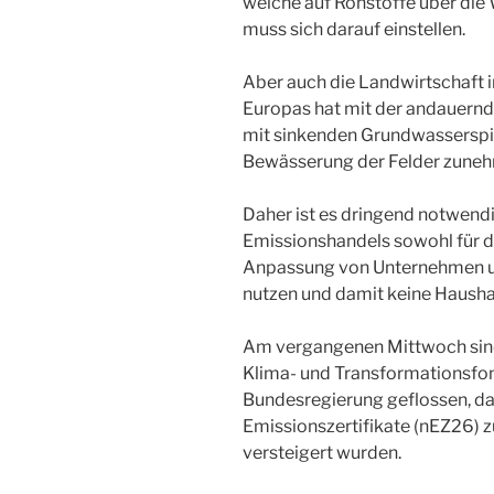
welche auf Rohstoffe über die
muss sich darauf einstellen.
Aber auch die Landwirtschaft 
Europas hat mit der andauernde
mit sinkenden Grundwasserspi
Bewässerung der Felder zune
Daher ist es dringend notwend
Emissionshandels sowohl für di
Anpassung von Unternehmen un
nutzen und damit keine Haushal
Am vergangenen Mittwoch sind
Klima- und Transformationsfo
Bundesregierung geflossen, da
Emissionszertifikate (nEZ26) 
versteigert wurden.