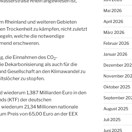
 Wasserstraße Rhein angewiesen ist,
Mai 2026
April 2026
im Rheinland und weiteren Gebieten
n Trockenheit zu kämpfen, nicht zuletzt
März 2026
egeln, welche die notwendige
hmend erschweren.
Februar 2026
Januar 2026
ig, die Einnahmen des CO
-
2
e Dekarbonisierung als auch für die
Dezember 202
d Gesellschaft an den Klimawandel zu
November 20
tslöcher zu stopfen.
Oktober 2025
 wiederum 1,387 Milliarden Euro in den
September 20
nds (KTF) der deutschen
 wiederum 21,34 Millionen nationale
August 2025
zum Preis von 65,00 Euro an der EEX
Juli 2025
Juni 2025