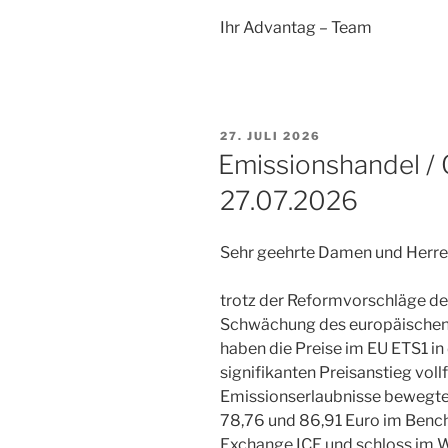
Ihr Advantag – Team
VERÖFFENTLICHT
27. JULI 2026
AM
Emissionshandel /
27.07.2026
Sehr geehrte Damen und Herre
trotz der Reformvorschläge d
Schwächung des europäischen 
haben die Preise im EU ETS1 i
signifikanten Preisanstieg voll
Emissionserlaubnisse bewegte 
78,76 und 86,91 Euro im Bench
Exchange ICE und schloss im 