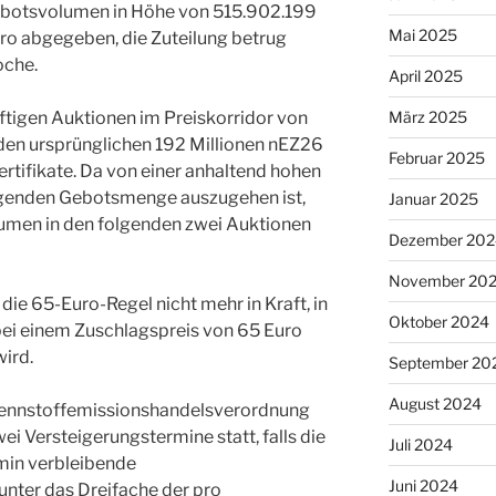
ebotsvolumen in Höhe von 515.902.199
Mai 2025
o abgegeben, die Zuteilung betrug
oche.
April 2025
März 2025
ftigen Auktionen im Preiskorridor von
 den ursprünglichen 192 Millionen nEZ26
Februar 2025
rtifikate. Da von einer anhaltend hohen
eigenden Gebotsmenge auszugehen ist,
Januar 2025
lumen in den folgenden zwei Auktionen
Dezember 202
November 20
die 65-Euro-Regel nicht mehr in Kraft, in
Oktober 2024
bei einem Zuschlagspreis von 65 Euro
ird.
September 20
August 2024
ennstoffemissionshandelsverordnung
ei Versteigerungstermine statt, falls die
Juli 2024
min verbleibende
Juni 2024
ter das Dreifache der pro