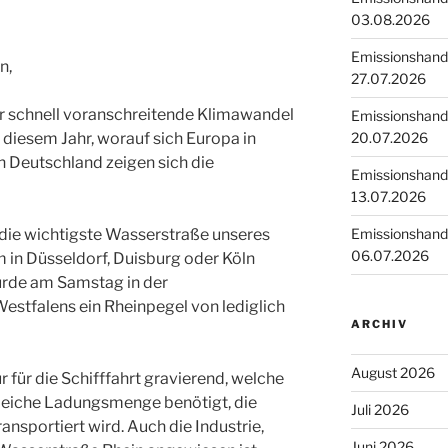
03.08.2026
Emissionshande
n,
27.07.2026
er schnell voranschreitende Klimawandel
Emissionshande
20.07.2026
diesem Jahr, worauf sich Europa in
in Deutschland zeigen sich die
Emissionshande
13.07.2026
Emissionshande
 die wichtigste Wasserstraße unseres
06.07.2026
m in Düsseldorf, Duisburg oder Köln
wurde am Samstag in der
stfalens ein Rheinpegel von lediglich
ARCHIV
August 2026
 für die Schifffahrt gravierend, welche
 gleiche Ladungsmenge benötigt, die
Juli 2026
ransportiert wird. Auch die Industrie,
Juni 2026