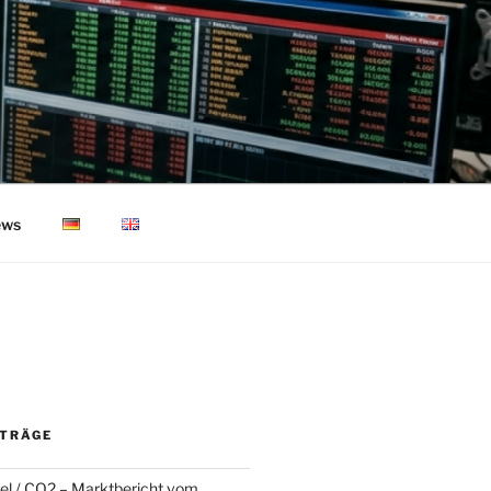
ws
ITRÄGE
l / CO2 – Marktbericht vom