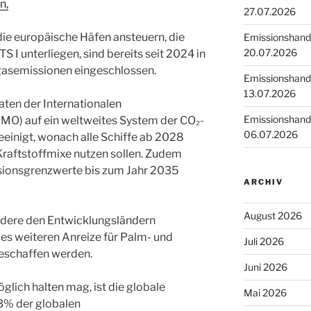
n,
27.07.2026
 die europäische Häfen ansteuern, die
Emissionshande
20.07.2026
I unterliegen, sind bereits seit 2024 in
gasemissionen eingeschlossen.
Emissionshande
13.07.2026
aten der Internationalen
Emissionshande
IMO) auf ein weltweites System der CO₂-
06.07.2026
geeinigt, wonach alle Schiffe ab 2028
Kraftstoffmixe nutzen sollen. Zudem
sionsgrenzwerte bis zum Jahr 2035
ARCHIV
August 2026
ndere den Entwicklungsländern
s weiteren Anreize für Palm- und
Juli 2026
eschaffen werden.
Juni 2026
lich halten mag, ist die globale
Mai 2026
 3% der globalen