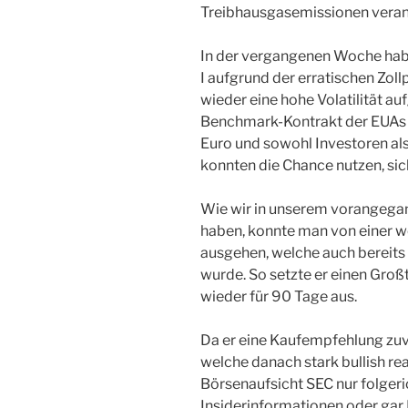
Treibhausgasemissionen veran
In der vergangenen Woche hab
I aufgrund der erratischen Zol
wieder eine hohe Volatilität au
Benchmark-Kontrakt der EUAs i
Euro und sowohl Investoren a
konnten die Chance nutzen, sic
Wie wir in unserem vorangeg
haben, konnte man von einer w
ausgehen, welche auch bereits
wurde. So setzte er einen Großt
wieder für 90 Tage aus.
Da er eine Kaufempfehlung zuv
welche danach stark bullish re
Börsenaufsicht SEC nur folgeric
Insiderinformationen oder gar