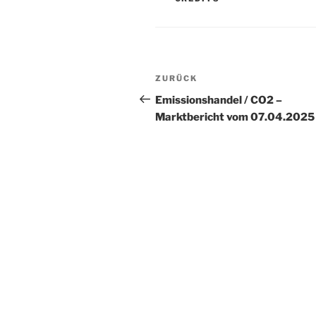
Beitragsnavigation
Vorheriger
ZURÜCK
Beitrag
Emissionshandel / CO2 –
Marktbericht vom 07.04.2025