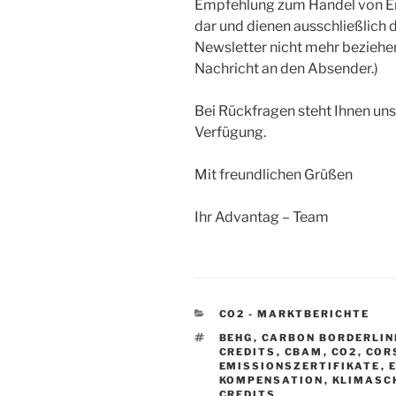
Empfehlung zum Handel von Em
dar und dienen ausschließlich d
Newsletter nicht mehr beziehen
Nachricht an den Absender.)
Bei Rückfragen steht Ihnen uns
Verfügung.
Mit freundlichen Grüßen
Ihr Advantag – Team
KATEGORIEN
CO2 - MARKTBERICHTE
SCHLAGWÖRTER
BEHG
,
CARBON BORDERLIN
CREDITS
,
CBAM
,
CO2
,
COR
EMISSIONSZERTIFIKATE
,
KOMPENSATION
,
KLIMASC
CREDITS