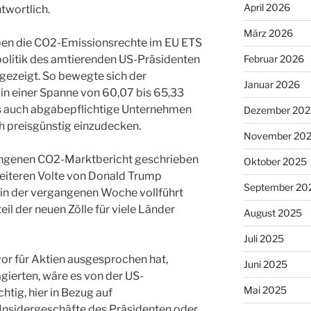
April 2026
twortlich.
März 2026
en die CO2-Emissionsrechte im EU ETS
lpolitik des amtierenden US-Präsidenten
Februar 2026
fgezeigt. So bewegte sich der
Januar 2026
n einer Spanne von 60,07 bis 65,33
ls auch abgabepflichtige Unternehmen
Dezember 202
h preisgünstig einzudecken.
November 20
angenen CO2-Marktbericht geschrieben
Oktober 2025
eiteren Volte von Donald Trump
September 20
 in der vergangenen Woche vollführt
eil der neuen Zölle für viele Länder
August 2025
Juli 2025
or für Aktien ausgesprochen hat,
Juni 2025
agierten, wäre es von der US-
Mai 2025
htig, hier in Bezug auf
 Insidergeschäfte des Präsidenten oder