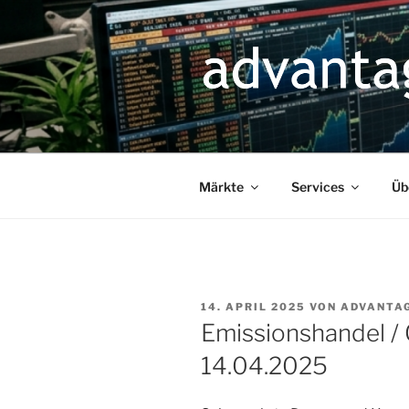
Zum
Inhalt
springen
Märkte
Services
Üb
VERÖFFENTLICHT
14. APRIL 2025
VON
ADVANTA
AM
Emissionshandel /
14.04.2025