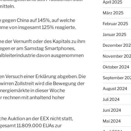
April 2025
itteln.
März 2025
 gegen China auf 145%, auf welche
Februar 2025
me von insgesamt 125% reagierte.
Januar 2025
e der Vernunft oder des Kapitals zu ihm
Dezember 202
wegen er am Samstag Smartphones,
albleiterindustrie davon ausgenommen
November 20
Oktober 2024
en Versuch einer Erklärung abgeben. Die
September 20
wirren Zollstreit wird die Bewegung der
August 2024
Energiemärkte in dieser Woche
ir rechnen mit anhaltend hoher
Juli 2024
Juni 2024
he Auktion an der EEX nicht statt,
Mai 2024
gesamt 11.809.000 EUAs zur