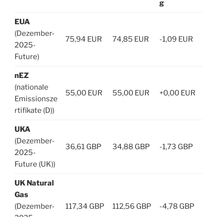
g
EUA
(Dezember-
75,94 EUR
74,85 EUR
-1,09 EUR
2025-
Future)
nEZ
(nationale
55,00 EUR
55,00 EUR
+0,00 EUR
Emissionsze
rtifikate (D))
UKA
(Dezember-
36,61 GBP
34,88 GBP
-1,73 GBP
2025-
Future (UK))
UK Natural
Gas
(Dezember-
117,34 GBP
112,56 GBP
-4,78 GBP