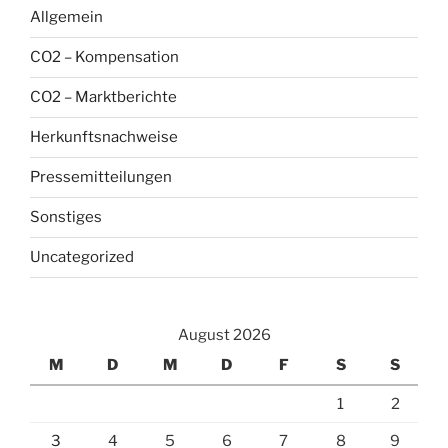
Allgemein
CO2 – Kompensation
CO2 – Marktberichte
Herkunftsnachweise
Pressemitteilungen
Sonstiges
Uncategorized
August 2026
M
D
M
D
F
S
S
1
2
3
4
5
6
7
8
9