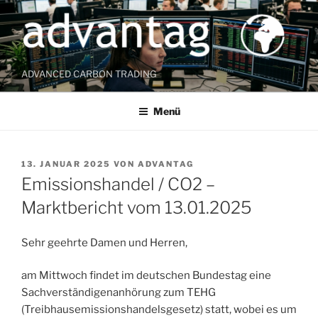
Zum
Inhalt
springen
ADVANCED CARBON TRADING
Menü
VERÖFFENTLICHT
13. JANUAR 2025
VON
ADVANTAG
AM
Emissionshandel / CO2 –
Marktbericht vom 13.01.2025
Sehr geehrte Damen und Herren,
am Mittwoch findet im deutschen Bundestag eine
Sachverständigenanhörung zum TEHG
(Treibhausemissionshandelsgesetz) statt, wobei es um