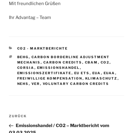
Mit freundlichen Grüßen
Ihr Advantag – Team
KATEGORIEN
CO2 - MARKTBERICHTE
SCHLAGWÖRTER
BEHG
,
CARBON BORDERLINE ADJUSTMENT
MECHANIS
,
CARBON CREDITS
,
CBAM
,
CO2
,
CORSIA
,
EMISSIONSHANDEL
,
EMISSIONSZERTIFIKATE
,
EU ETS
,
EUA
,
EUAA
,
FREIWILLIGE KOMPENSATION
,
KLIMASCHUTZ
,
NEHS
,
VER
,
VOLUNTARY CARBON CREDITS
Beitragsnavigation
Vorheriger
ZURÜCK
Beitrag
Emissionshandel / CO2 – Marktbericht vom
03.03.2025