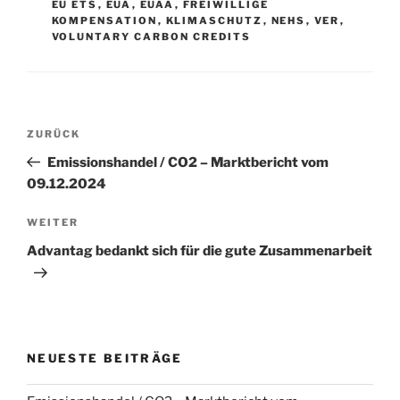
EU ETS
,
EUA
,
EUAA
,
FREIWILLIGE
KOMPENSATION
,
KLIMASCHUTZ
,
NEHS
,
VER
,
VOLUNTARY CARBON CREDITS
Beitragsnavigation
Vorheriger
ZURÜCK
Beitrag
Emissionshandel / CO2 – Marktbericht vom
09.12.2024
Nächster
WEITER
Beitrag
Advantag bedankt sich für die gute Zusammenarbeit
NEUESTE BEITRÄGE