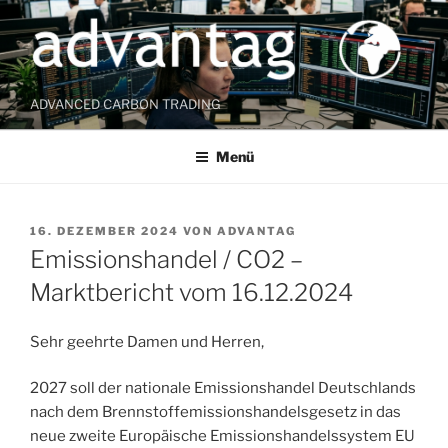
Zum
Inhalt
springen
ADVANCED CARBON TRADING
Menü
VERÖFFENTLICHT
16. DEZEMBER 2024
VON
ADVANTAG
AM
Emissionshandel / CO2 –
Marktbericht vom 16.12.2024
Sehr geehrte Damen und Herren,
2027 soll der nationale Emissionshandel Deutschlands
nach dem Brennstoffemissionshandelsgesetz in das
neue zweite Europäische Emissionshandelssystem EU