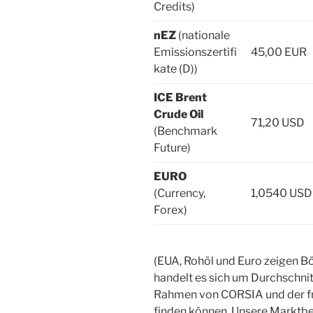
Credits)
nEZ
(nationale
Emissionszertifi
45,00 EUR
kate (D))
ICE Brent
Crude Oil
71,20 USD
(Benchmark
Future)
EURO
(Currency,
1,0540 USD
Forex)
(EUA, Rohöl und Euro zeigen B
handelt es sich um Durchschni
Rahmen von CORSIA und der f
finden können. Unsere Marktbe