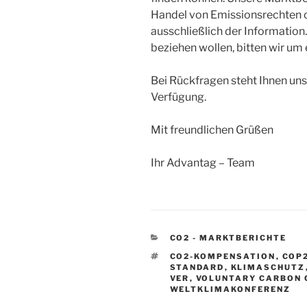
Handel von Emissionsrechten o
ausschließlich der Information.
beziehen wollen, bitten wir um
Bei Rückfragen steht Ihnen uns
Verfügung.
Mit freundlichen Grüßen
Ihr Advantag – Team
KATEGORIEN
CO2 - MARKTBERICHTE
SCHLAGWÖRTER
CO2-KOMPENSATION
,
COP
STANDARD
,
KLIMASCHUTZ
VER
,
VOLUNTARY CARBON 
WELTKLIMAKONFERENZ