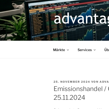
Zum
Inhalt
springen
Märkte
Services
Üb
VERÖFFENTLICHT
25. NOVEMBER 2024
VON
ADV
AM
Emissionshandel /
25.11.2024