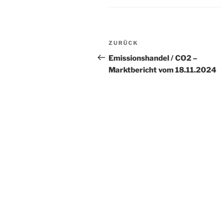
Beitragsnavigation
Vorheriger
ZURÜCK
Beitrag
Emissionshandel / CO2 –
Marktbericht vom 18.11.2024