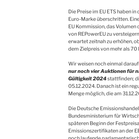
Die Preise im EU ETS haben in
Euro-Marke überschritten. Ein
EU Kommission, das Volumen de
von REPowerEU zu versteigernd
erwartet zeitnah zu erhöhen, o
dem Zielpreis von mehr als 70 
Wir weisen noch einmal darauf
nur noch vier Auktionen für n
Gültigkeit 2024
stattfinden; d
05.12.2024. Danach ist ein reg
Menge möglich, die am 31.12.2
Die Deutsche Emissionshandel
Bundesministerium für Wirtsch
späteren Beginn der Festpreis
Emissionszertifikaten an der E
noch laufende parlamentarisc