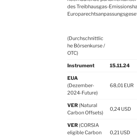
des Treibhausgas-Emissionsh
Europarechtsanpassungsgeset
(Durchschnittlic
he Börsenkurse /
OTC)
Instrument
15.11.24
EUA
(Dezember-
68,01 EUR
2024-Future)
VER
(Natural
0,24 USD
Carbon Offsets)
VER
(CORSIA
eligible Carbon
0,21 USD