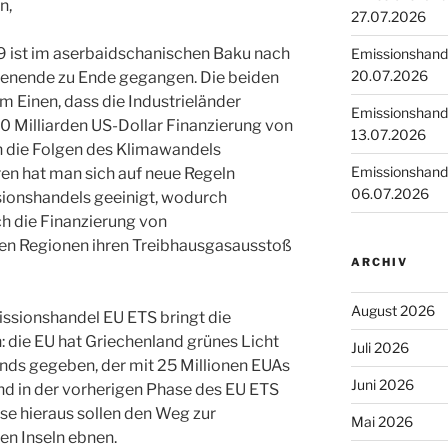
n,
27.07.2026
 ist im aserbaidschanischen Baku nach
Emissionshande
20.07.2026
enende zu Ende gegangen. Die beiden
m Einen, dass die Industrieländer
Emissionshande
0 Milliarden US-Dollar Finanzierung von
13.07.2026
 die Folgen des Klimawandels
Emissionshande
ren hat man sich auf neue Regeln
06.07.2026
sionshandels geeinigt, wodurch
h die Finanzierung von
ren Regionen ihren Treibhausgasausstoß
ARCHIV
August 2026
ssionshandel EU ETS bringt die
 die EU hat Griechenland grünes Licht
Juli 2026
nds gegeben, der mit 25 Millionen EUAs
Juni 2026
nd in der vorherigen Phase des EU ETS
öse hieraus sollen den Weg zur
Mai 2026
en Inseln ebnen.