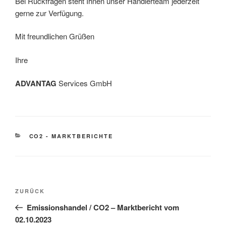
Bei Rückfragen steht Ihnen unser Händlerteam jederzeit
gerne zur Verfügung.
Mit freundlichen Grüßen
Ihre
ADVANT
AG
Services GmbH
KATEGORIEN
CO2 - MARKTBERICHTE
Beitragsnavigation
Vorheriger
ZURÜCK
Beitrag
Emissionshandel / CO2 – Marktbericht vom
02.10.2023