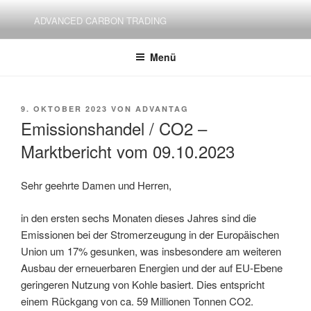
Zum
ADVANCED CARBON TRADING
Inhalt
springen
Menü
VERÖFFENTLICHT
9. OKTOBER 2023
VON
ADVANTAG
AM
Emissionshandel / CO2 –
Marktbericht vom 09.10.2023
Sehr geehrte Damen und Herren,
in den ersten sechs Monaten dieses Jahres sind die
Emissionen bei der Stromerzeugung in der Europäischen
Union um 17% gesunken, was insbesondere am weiteren
Ausbau der erneuerbaren Energien und der auf EU-Ebene
geringeren Nutzung von Kohle basiert. Dies entspricht
einem Rückgang von ca. 59 Millionen Tonnen CO2.