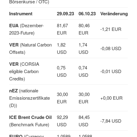
Börsenkurse / OTC)
Instrument
29.09.23
06.10.23
Veränderung
EUA
(Dezember-
81,67
80,46
-1,21 EUR
2023-Future)
EUR
EUR
VER
(Natural Carbon
1,82
1,74
-0,08 USD
Offsets)
USD
USD
VER
(CORSIA
0,75
0,74
eligible Carbon
-0,01 USD
USD
USD
Credits)
nEZ
(nationale
30,00
30,00
Emissionszertifikate
+0,00 EUR
EUR
EUR
(D))
ICE Brent Crude Oil
92,29
84,45
-7,84 USD
(Benchmark Future)
USD
USD
EURO
(Currency,
1,0589
1,0588