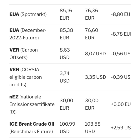
85,16
76,36
EUA
(Spotmarkt)
-8,80 EUR
EUR
EUR
EUA
(Dezember-
85,38
76,60
-8,78 EUR
2022-Future)
EUR
EUR
VER
(Carbon
8,63
8,07 USD
-0,56 USD
Offsets)
USD
VER
(CORSIA
3,74
eligible carbon
3,35 USD
-0,39 USD
USD
credits)
nEZ
(nationale
30,00
30,00
Emissionszertifikate
+0,00 EUR
EUR
EUR
(D))
ICE Brent Crude Oil
100,99
103,58
+2,59 USD
(Benchmark Future)
USD
USD