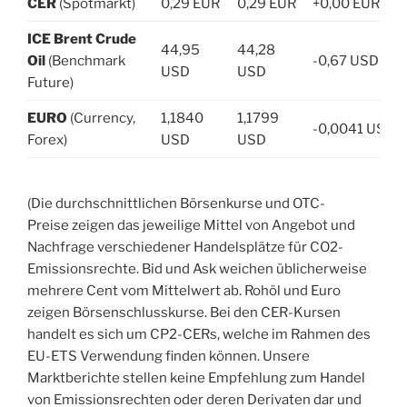
CER
(Spotmarkt)
0,29 EUR
0,29 EUR
+0,00 EUR
ICE Brent Crude
44,95
44,28
Oil
(Benchmark
-0,67 USD
USD
USD
Future)
EURO
(Currency,
1,1840
1,1799
-0,0041 USD
Forex)
USD
USD
(Die durchschnittlichen Börsenkurse und OTC-
Preise zeigen das jeweilige Mittel von Angebot und
Nachfrage verschiedener Handelsplätze für CO2-
Emissionsrechte. Bid und Ask weichen üblicherweise
mehrere Cent vom Mittelwert ab. Rohöl und Euro
zeigen Börsenschlusskurse. Bei den CER-Kursen
handelt es sich um CP2-CERs, welche im Rahmen des
EU-ETS Verwendung finden können. Unsere
Marktberichte stellen keine Empfehlung zum Handel
von Emissionsrechten oder deren Derivaten dar und