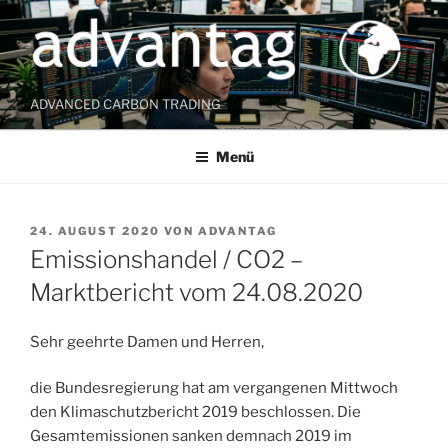
Zum
Inhalt
springen
ADVANCED CARBON TRADING
Menü
VERÖFFENTLICHT
24. AUGUST 2020
VON
ADVANTAG
AM
Emissionshandel / CO2 –
Marktbericht vom 24.08.2020
Sehr geehrte Damen und Herren,
die Bundesregierung hat am vergangenen Mittwoch
den Klimaschutzbericht 2019 beschlossen. Die
Gesamtemissionen sanken demnach 2019 im