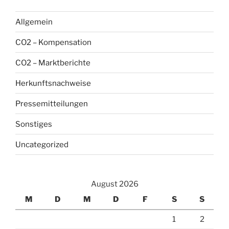
Allgemein
CO2 – Kompensation
CO2 – Marktberichte
Herkunftsnachweise
Pressemitteilungen
Sonstiges
Uncategorized
August 2026
M
D
M
D
F
S
S
1
2