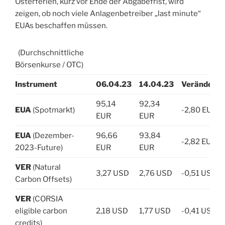
Osterferien, kurz vor Ende der Abgabefrist, wird
zeigen, ob noch viele Anlagenbetreiber „last minute“
EUAs beschaffen müssen.
(Durchschnittliche
Börsenkurse / OTC)
Instrument
06.04.23
14.04.23
Veränderu
95,14
92,34
EUA
(Spotmarkt)
-2,80 EUR
EUR
EUR
EUA
(Dezember-
96,66
93,84
-2,82 EUR
2023-Future)
EUR
EUR
VER
(Natural
3,27 USD
2,76 USD
-0,51 USD
Carbon Offsets)
VER
(CORSIA
eligible carbon
2,18 USD
1,77 USD
-0,41 USD
credits)