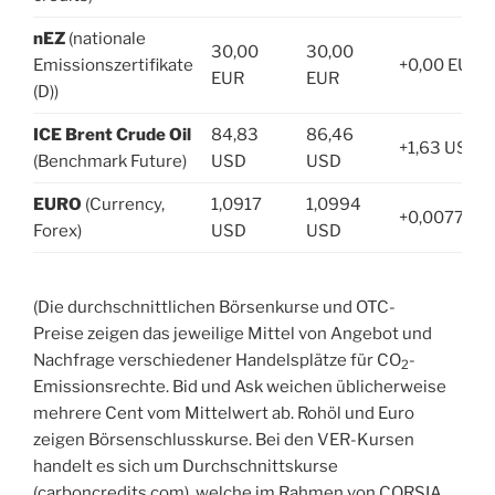
nEZ
(nationale
30,00
30,00
Emissionszertifikate
+0,00 EUR
EUR
EUR
(D))
ICE Brent Crude Oil
84,83
86,46
+1,63 USD
(Benchmark Future)
USD
USD
EURO
(Currency,
1,0917
1,0994
+0,0077 US
Forex)
USD
USD
(Die durchschnittlichen Börsenkurse und OTC-
Preise zeigen das jeweilige Mittel von Angebot und
Nachfrage verschiedener Handelsplätze für CO
-
2
Emissionsrechte. Bid und Ask weichen üblicherweise
mehrere Cent vom Mittelwert ab. Rohöl und Euro
zeigen Börsenschlusskurse. Bei den VER-Kursen
handelt es sich um Durchschnittskurse
(carboncredits.com), welche im Rahmen von CORSIA