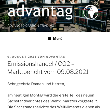
Zum
Inhalt
springen
ADVANCED CARBON TRADING
Menü
VERÖFFENTLICHT
9. AUGUST 2021
VON
ADVANTAG
AM
Emissionshandel / CO2 –
Marktbericht vom 09.08.2021
Sehr geehrte Damen und Herren,
am heutigen Montag wird der erste Teil des neuen
Sachstandberichtes des Weltklimarates vorgestellt.
Die Sachstandsberichte des Weltklimarats dienen als