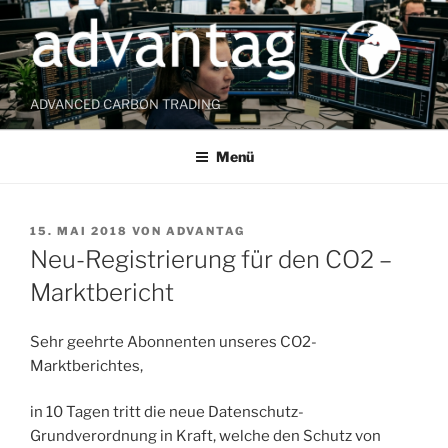
Zum
Inhalt
springen
ADVANCED CARBON TRADING
Menü
VERÖFFENTLICHT
15. MAI 2018
VON
ADVANTAG
AM
Neu-Registrierung für den CO2 –
Marktbericht
Sehr geehrte Abonnenten unseres CO2-
Marktberichtes,
in 10 Tagen tritt die neue Datenschutz-
Grundverordnung in Kraft, welche den Schutz von