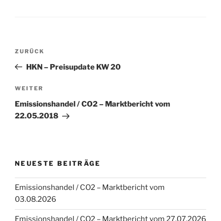
Beitragsnavigation
Vorheriger
ZURÜCK
Beitrag
HKN – Preisupdate KW 20
Nächster
WEITER
Beitrag
Emissionshandel / CO2 – Marktbericht vom
22.05.2018
NEUESTE BEITRÄGE
Emissionshandel / CO2 – Marktbericht vom
03.08.2026
Emissionshandel / CO2 – Marktbericht vom 27.07.2026