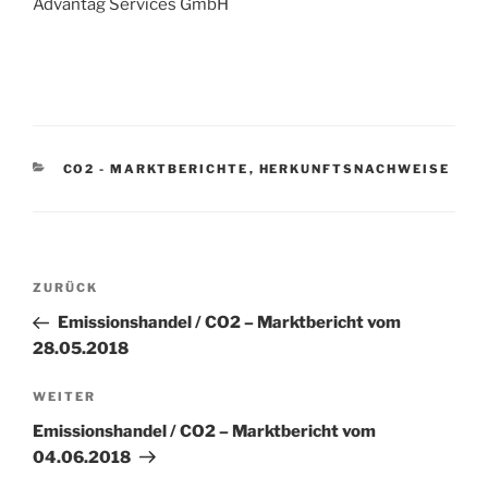
Advantag Services GmbH
KATEGORIEN
CO2 - MARKTBERICHTE
,
HERKUNFTSNACHWEISE
Beitragsnavigation
Vorheriger
ZURÜCK
Beitrag
Emissionshandel / CO2 – Marktbericht vom
28.05.2018
Nächster
WEITER
Beitrag
Emissionshandel / CO2 – Marktbericht vom
04.06.2018