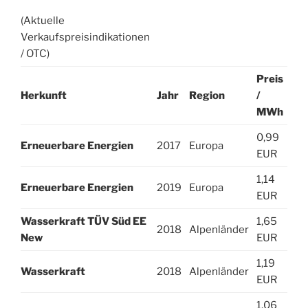
(Aktuelle
Verkaufspreisindikationen
/ OTC)
Preis
Herkunft
Jahr
Region
/
MWh
0,99
Erneuerbare Energien
2017
Europa
EUR
1,14
Erneuerbare Energien
2019
Europa
EUR
Wasserkraft TÜV Süd EE
1,65
2018
Alpenländer
New
EUR
1,19
Wasserkraft
2018
Alpenländer
EUR
1,06