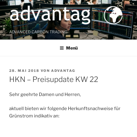
Zum
Inhalt
springen
ADVANCED CARBON TRADING
Menü
VERÖFFENTLICHT
28. MAI 2018
VON
ADVANTAG
AM
HKN – Preisupdate KW 22
Sehr geehrte Damen und Herren,
aktuell bieten wir folgende Herkunftsnachweise für
Grünstrom indikativ an: