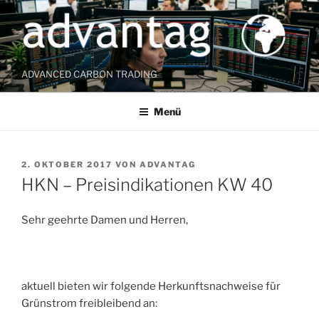
Zum
Inhalt
springen
ADVANCED CARBON TRADING
Menü
VERÖFFENTLICHT
2. OKTOBER 2017
VON
ADVANTAG
AM
HKN – Preisindikationen KW 40
Sehr geehrte Damen und Herren,
aktuell bieten wir folgende Herkunftsnachweise für
Grünstrom freibleibend an: