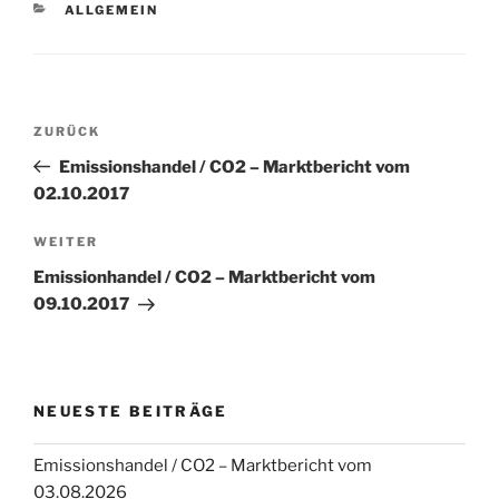
KATEGORIEN
ALLGEMEIN
Beitragsnavigation
Vorheriger
ZURÜCK
Beitrag
Emissionshandel / CO2 – Marktbericht vom
02.10.2017
Nächster
WEITER
Beitrag
Emissionhandel / CO2 – Marktbericht vom
09.10.2017
NEUESTE BEITRÄGE
Emissionshandel / CO2 – Marktbericht vom
03.08.2026