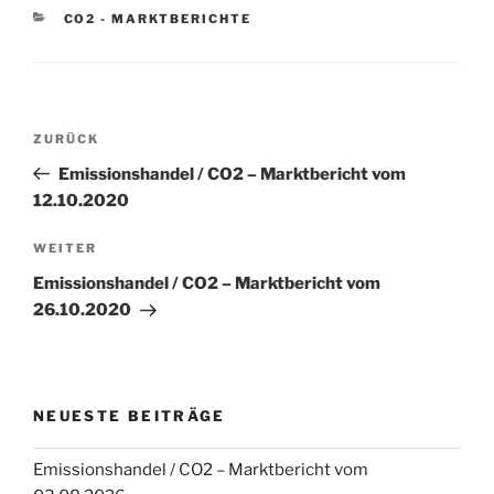
KATEGORIEN
CO2 - MARKTBERICHTE
Beitragsnavigation
Vorheriger
ZURÜCK
Beitrag
Emissionshandel / CO2 – Marktbericht vom
12.10.2020
Nächster
WEITER
Beitrag
Emissionshandel / CO2 – Marktbericht vom
26.10.2020
NEUESTE BEITRÄGE
Emissionshandel / CO2 – Marktbericht vom