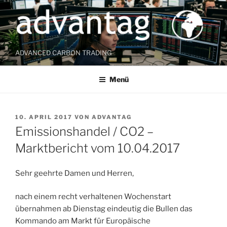
Zum
Inhalt
springen
ADVANCED CARBON TRADING
Menü
VERÖFFENTLICHT
10. APRIL 2017
VON
ADVANTAG
AM
Emissionshandel / CO2 –
Marktbericht vom 10.04.2017
Sehr geehrte Damen und Herren,
nach einem recht verhaltenen Wochenstart
übernahmen ab Dienstag eindeutig die Bullen das
Kommando am Markt für Europäische