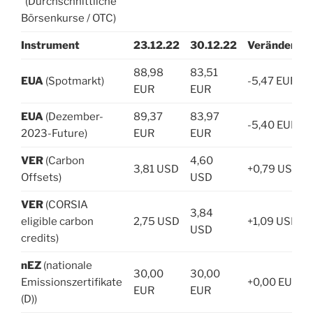
(Durchschnittliche
Börsenkurse / OTC)
Instrument
23.12.22
30.12.22
Veränderun
88,98
83,51
EUA
(Spotmarkt)
-5,47 EUR
EUR
EUR
EUA
(Dezember-
89,37
83,97
-5,40 EUR
2023-Future)
EUR
EUR
VER
(Carbon
4,60
3,81 USD
+0,79 USD
Offsets)
USD
VER
(CORSIA
3,84
eligible carbon
2,75 USD
+1,09 USD
USD
credits)
nEZ
(nationale
30,00
30,00
Emissionszertifikate
+0,00 EUR
EUR
EUR
(D))