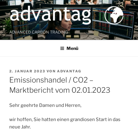
Zum
Inhalt
springen
ADVANCED CARBON TRADING
Menü
VERÖFFENTLICHT
2. JANUAR 2023
VON
ADVANTAG
AM
Emissionshandel / CO2 –
Marktbericht vom 02.01.2023
Sehr geehrte Damen und Herren,
wir hoffen, Sie hatten einen grandiosen Start in das
neue Jahr.