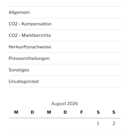
Allgemein
CO2 – Kompensation
CO2 – Marktberichte
Herkunftsnachweise
Pressemitteilungen
Sonstiges
Uncategorized
August 2026
M
D
M
D
F
S
S
1
2