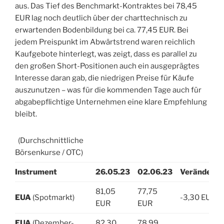
aus. Das Tief des Benchmarkt-Kontraktes bei 78,45
EUR lag noch deutlich über der charttechnisch zu
erwartenden Bodenbildung bei ca. 77,45 EUR. Bei
jedem Preispunkt im Abwärtstrend waren reichlich
Kaufgebote hinterlegt, was zeigt, dass es parallel zu
den großen Short-Positionen auch ein ausgeprägtes
Interesse daran gab, die niedrigen Preise für Käufe
auszunutzen ­­– was für die kommenden Tage auch für
abgabepflichtige Unternehmen eine klare Empfehlung
bleibt.
(Durchschnittliche
Börsenkurse / OTC)
Instrument
26.05.23
02.06.23
Veränderun
81,05
77,75
EUA
(Spotmarkt)
-3,30 EUR
EUR
EUR
EUA
(Dezember-
82,30
78,99