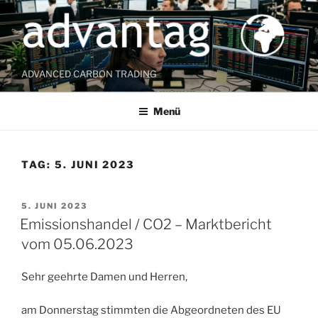
Zum
Inhalt
springen
ADVANCED CARBON TRADING
Menü
TAG:
5. JUNI 2023
VERÖFFENTLICHT
5. JUNI 2023
AM
Emissionshandel / CO2 – Marktbericht
vom 05.06.2023
Sehr geehrte Damen und Herren,
am Donnerstag stimmten die Abgeordneten des EU