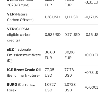
-3,31 EUR
2023-Future)
EUR
EUR
VER
(Natural
1,28 USD
1,11 USD
-0,17 USD
Carbon Offsets)
VER
(CORSIA
eligible carbon
0,93 USD
0,77 USD
-0,16 USD
credits)
nEZ
(nationale
30,00
30,00
Emissionszertifikate
+0,00 EUR
EUR
EUR
(D))
ICE Brent Crude Oil
77,05
77,78
+0,73 USD
(Benchmark Future)
USD
USD
EURO
(Currency,
1,0727
1,0728
+0,0001 US
Forex)
USD
USD