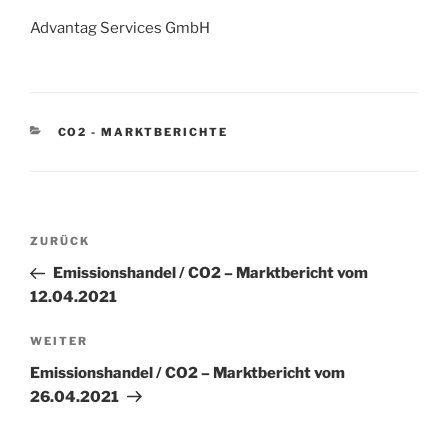
Advantag Services GmbH
KATEGORIEN
CO2 - MARKTBERICHTE
Beitragsnavigation
Vorheriger
ZURÜCK
Beitrag
Emissionshandel / CO2 – Marktbericht vom
12.04.2021
Nächster
WEITER
Beitrag
Emissionshandel / CO2 – Marktbericht vom
26.04.2021