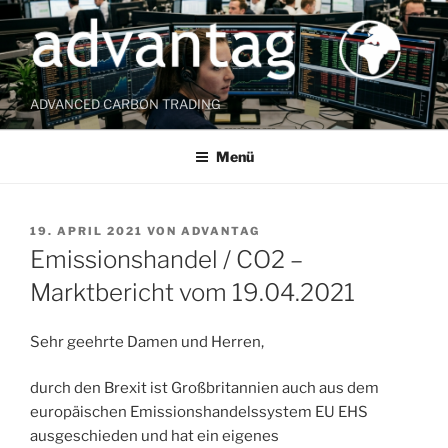
Zum
Inhalt
springen
ADVANCED CARBON TRADING
Menü
VERÖFFENTLICHT
19. APRIL 2021
VON
ADVANTAG
AM
Emissionshandel / CO2 –
Marktbericht vom 19.04.2021
Sehr geehrte Damen und Herren,
durch den Brexit ist Großbritannien auch aus dem
europäischen Emissionshandelssystem EU EHS
ausgeschieden und hat ein eigenes