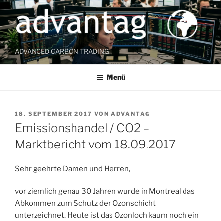
Zum
Inhalt
springen
ADVANCED CARBON TRADING
Menü
VERÖFFENTLICHT
18. SEPTEMBER 2017
VON
ADVANTAG
AM
Emissionshandel / CO2 –
Marktbericht vom 18.09.2017
Sehr geehrte Damen und Herren,
vor ziemlich genau 30 Jahren wurde in Montreal das
Abkommen zum Schutz der Ozonschicht
unterzeichnet. Heute ist das Ozonloch kaum noch ein