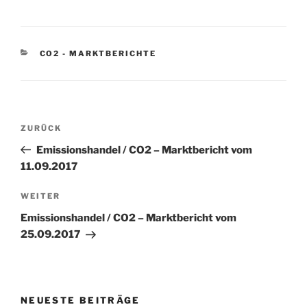
KATEGORIEN
CO2 - MARKTBERICHTE
Beitragsnavigation
Vorheriger
ZURÜCK
Beitrag
Emissionshandel / CO2 – Marktbericht vom
11.09.2017
Nächster
WEITER
Beitrag
Emissionshandel / CO2 – Marktbericht vom
25.09.2017
NEUESTE BEITRÄGE