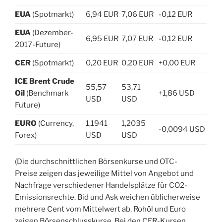
EUA
(Spotmarkt)
6,94 EUR
7,06 EUR
-0,12 EUR
EUA
(Dezember-
6,95 EUR
7,07 EUR
-0,12 EUR
2017-Future)
CER
(Spotmarkt)
0,20 EUR
0,20 EUR
+0,00 EUR
ICE Brent Crude
55,57
53,71
Oil
(Benchmark
+1,86 USD
USD
USD
Future)
EURO
(Currency,
1,1941
1,2035
-0,0094 USD
Forex)
USD
USD
(Die durchschnittlichen Börsenkurse und OTC-
Preise zeigen das jeweilige Mittel von Angebot und
Nachfrage verschiedener Handelsplätze für CO2-
Emissionsrechte. Bid und Ask weichen üblicherweise
mehrere Cent vom Mittelwert ab. Rohöl und Euro
zeigen Börsenschlusskurse. Bei den CER-Kursen