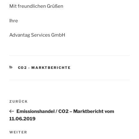
Mit freundlichen Grüßen
Ihre
Advantag Services GmbH
KATEGORIEN
CO2 - MARKTBERICHTE
Beitragsnavigation
Vorheriger
ZURÜCK
Beitrag
Emissionshandel / CO2 – Marktbericht vom
11.06.2019
Nächster
WEITER