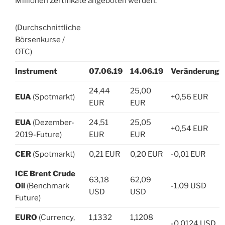
Millionen Zertifikate angeboten werden.
(Durchschnittliche
Börsenkurse /
OTC)
Instrument
07.06.19
14.06.19
Veränderung
24,44
25,00
EUA
(Spotmarkt)
+0,56 EUR
EUR
EUR
EUA
(Dezember-
24,51
25,05
+0,54 EUR
2019-Future)
EUR
EUR
CER
(Spotmarkt)
0,21 EUR
0,20 EUR
-0,01 EUR
ICE Brent Crude
63,18
62,09
Oil
(Benchmark
-1,09 USD
USD
USD
Future)
EURO
(Currency,
1,1332
1,1208
-0,0124 USD