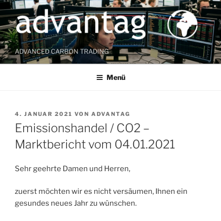
Zum
Inhalt
springen
ADVANCED CARBON TRADING
Menü
VERÖFFENTLICHT
4. JANUAR 2021
VON
ADVANTAG
AM
Emissionshandel / CO2 –
Marktbericht vom 04.01.2021
Sehr geehrte Damen und Herren,
zuerst möchten wir es nicht versäumen, Ihnen ein
gesundes neues Jahr zu wünschen.