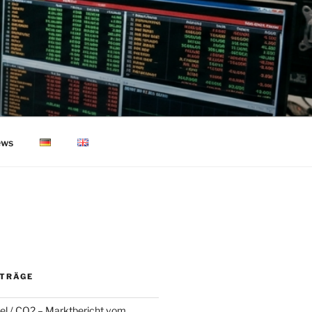
ws
ITRÄGE
l / CO2 – Marktbericht vom