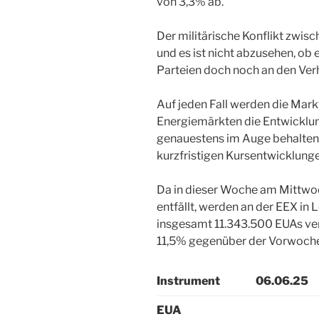
von 3,3% ab.
Der militärische Konflikt zwisc
und es ist nicht abzusehen, ob 
Parteien doch noch an den Ver
Auf jeden Fall werden die Mark
Energiemärkten die Entwicklun
genauestens im Auge behalten
kurzfristigen Kursentwicklung
Da in dieser Woche am Mittwo
entfällt, werden an der EEX in
insgesamt 11.343.500 EUAs ver
11,5% gegenüber der Vorwoche
Instrument
06.06.25
EUA