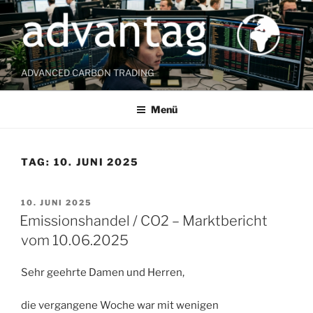
Zum
Inhalt
springen
ADVANCED CARBON TRADING
Menü
TAG:
10. JUNI 2025
VERÖFFENTLICHT
10. JUNI 2025
AM
Emissionshandel / CO2 – Marktbericht
vom 10.06.2025
Sehr geehrte Damen und Herren,
die vergangene Woche war mit wenigen