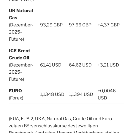
UK Natural
Gas
(Dezember-
93,29 GBP
97,66 GBP
+4,37 GBP
2025-
Future)
ICE Brent
Crude Oil
(Dezember-
61,41 USD
64,62 USD
+3,21 USD
2025-
Future)
EURO
+0,0046
1,1348 USD
1,1394 USD
(Forex)
USD
(EUA, EUA 2, UKA, Natural Gas, Crude Oil und Euro
zeigen Börsenschlusskurse des jeweiligen
Benchmark-Kontrakts. Unsere Marktberichte stellen