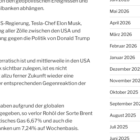
on den geopolitischen Ereignissen und
albanken abhängen.
Mai 2026
April 2026
US-Regierung, Tesla-Chef Elon Musk,
ng aller Zölle zwischen den USA und
März 2026
lung gegen die Politik von Donald Trump
Februar 2026
Januar 2026
rratisch ist und mittlerweile in den USA
 sichtbar zulegen, ist es nicht
Dezember 202
 allzu ferner Zukunft wieder eine
November 20
er entsprechenden Gegenreaktion der
Oktober 2025
September 20
haben aufgrund der globalen
egeben, so verlor Rohöl der Sorte Brent
August 2025
isches Gas 6,67% und auch die
Juli 2025
sanken um 7,24% auf Wochenbasis.
Juni 2025