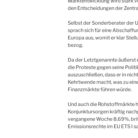
Marktentwicklung wird stark v
den Entscheidungen der Zentr
Selbst der Sonderberater der 
sprach sich für eine Abschaffu
Europa aus, womit er klar Stel
bezog.
Da der Letztgenannte äußerst e
die Proteste gegen seine Politik
auszuschließen, dass er in nicht
Kehrtwende macht, was zu ein
Finanzmärkte führen würde.
Und auch die Rohstoffmärkte 
Konjunktursorgen kräftig nachg
vergangene Woche 8,69%, brit
Emissionsrechte im EU ETS I 