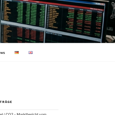
ws
ITRÄGE
l / CO2 – Marktbericht vom