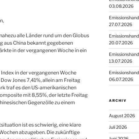
03.08.2026
Emissionshande
n,
27.07.2026
 nahezu alle Länder rund um den Globus
Emissionshande
20.07.2026
ag aus China bekannt gegebenen
rkte in der vergangenen Woche in ein
Emissionshande
13.07.2026
Emissionshande
ei Index in der vergangenen Woche
06.07.2026
Dow Jones 7,41%, allein am Freitag
rk traf es den US-amerikanischen
posite mit 8,55%, der letzte Freitag
ARCHIV
hinesischen Gegenzölle zu einem
August 2026
ituation ist es schwierig, eine klare
Juli 2026
Wochen abzugeben. Die zukünftige
Juni 2026