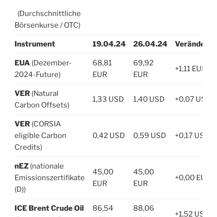
(Durchschnittliche
Börsenkurse / OTC)
Instrument
19.04.24
26.04.24
Veränderu
EUA
(Dezember-
68,81
69,92
+1,11 EUR
2024-Future)
EUR
EUR
VER
(Natural
1,33 USD
1,40 USD
+0,07 USD
Carbon Offsets)
VER
(CORSIA
eligible Carbon
0,42 USD
0,59 USD
+0,17 USD
Credits)
nEZ
(nationale
45,00
45,00
Emissionszertifikate
+0,00 EUR
EUR
EUR
(D))
ICE Brent Crude Oil
86,54
88,06
+1,52 USD