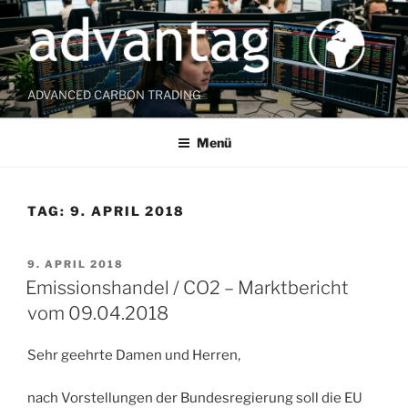
Zum
Inhalt
springen
ADVANCED CARBON TRADING
Menü
TAG:
9. APRIL 2018
VERÖFFENTLICHT
9. APRIL 2018
AM
Emissionshandel / CO2 – Marktbericht
vom 09.04.2018
Sehr geehrte Damen und Herren,
nach Vorstellungen der Bundesregierung soll die EU