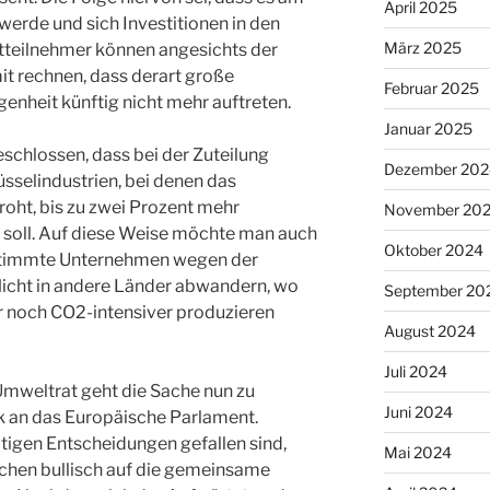
April 2025
erde und sich Investitionen in den
März 2025
tteilnehmer können angesichts der
it rechnen, dass derart große
Februar 2025
enheit künftig nicht mehr auftreten.
Januar 2025
schlossen, dass bei der Zuteilung
Dezember 202
üsselindustrien, bei denen das
ht, bis zu zwei Prozent mehr
November 20
soll. Auf diese Weise möchte man auch
Oktober 2024
estimmte Unternehmen wegen der
icht in andere Länder abwandern, wo
September 20
 noch CO2-intensiver produzieren
August 2024
Juli 2024
mweltrat geht die Sache nun zu
Juni 2024
k an das Europäische Parlament.
tigen Entscheidungen gefallen sind,
Mai 2024
chen bullisch auf die gemeinsame