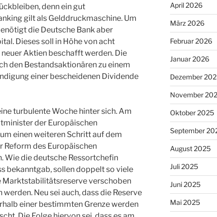
April 2026
ückbleiben, denn ein gut
nking gilt als Gelddruckmaschine. Um
März 2026
enötigt die Deutsche Bank aber
ital. Dieses soll in Höhe von acht
Februar 2026
 neuer Aktien beschafft werden. Die
Januar 2026
ch den Bestandsaktionären zu einem
ündigung einer bescheidenen Dividende
Dezember 202
November 20
ine turbulente Woche hinter sich. Am
Oktober 2025
ltminister der Europäischen
September 20
 um einen weiteren Schritt auf dem
r Reform des Europäischen
August 2025
n. Wie die deutsche Ressortchefin
Juli 2025
s bekanntgab, sollen doppelt so viele
ie Marktstabilitätsreserve verschoben
Juni 2025
werden. Neu sei auch, dass die Reserve
Mai 2025
erhalb einer bestimmten Grenze werden
cht. Die Folge hiervon sei, dass es am