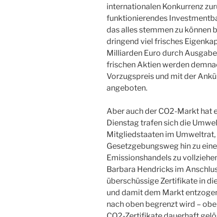
internationalen Konkurrenz zur
funktionierendes Investmentba
das alles stemmen zu können b
dringend viel frisches Eigenkap
Milliarden Euro durch Ausgabe
frischen Aktien werden demna
Vorzugspreis und mit der Ank
angeboten.
Aber auch der CO2-Markt hat e
Dienstag trafen sich die Umwe
Mitgliedstaaten im Umweltrat,
Gesetzgebungsweg hin zu eine
Emissionshandels zu vollziehe
Barbara Hendricks im Anschlus
überschüssige Zertifikate in d
und damit dem Markt entzogen 
nach oben begrenzt wird – ob
CO2-Zertifikate dauerhaft gelös