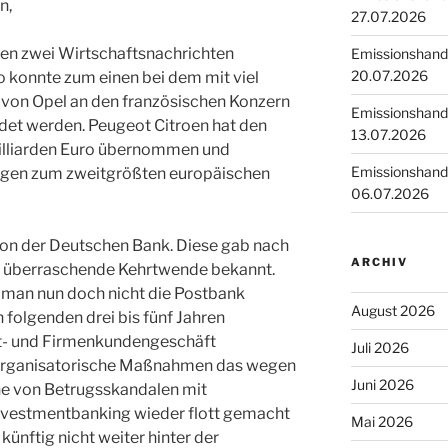
n,
27.07.2026
en zwei Wirtschaftsnachrichten
Emissionshande
20.07.2026
o konnte zum einen bei dem mit viel
von Opel an den französischen Konzern
Emissionshande
det werden. Peugeot Citroen hat den
13.07.2026
Milliarden Euro übernommen und
Emissionshande
wagen zum zweitgrößten europäischen
06.07.2026
on der Deutschen Bank. Diese gab nach
ARCHIV
ne überraschende Kehrtwende bekannt.
ll man nun doch nicht die Postbank
August 2026
 folgenden drei bis fünf Jahren
vat- und Firmenkundengeschäft
Juli 2026
h organisatorische Maßnahmen das wegen
Juni 2026
he von Betrugsskandalen mit
Investmentbanking wieder flott gemacht
Mai 2026
künftig nicht weiter hinter der