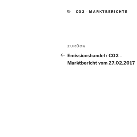
KATEGORIEN
CO2 - MARKTBERICHTE
Beitragsnavigation
Vorheriger
ZURÜCK
Beitrag
Emissionshandel / CO2 –
Marktbericht vom 27.02.2017