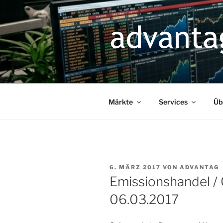
Zum
Inhalt
springen
Märkte
Services
Üb
VERÖFFENTLICHT
6. MÄRZ 2017
VON
ADVANTAG
AM
Emissionshandel /
06.03.2017