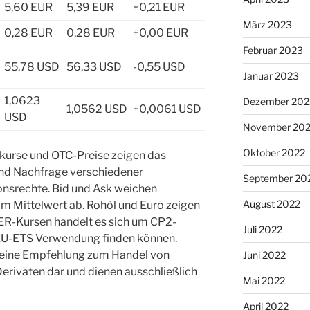
5,60 EUR
5,39 EUR
+0,21 EUR
März 2023
0,28 EUR
0,28 EUR
+0,00 EUR
Februar 2023
55,78 USD
56,33 USD
-0,55 USD
Januar 2023
1,0623
Dezember 202
1,0562 USD
+0,0061 USD
USD
November 20
Oktober 2022
nkurse und OTC-Preise zeigen das
und Nachfrage verschiedener
September 20
nsrechte. Bid und Ask weichen
August 2022
m Mittelwert ab. Rohöl und Euro zeigen
ER-Kursen handelt es sich um CP2-
Juli 2022
EU-ETS Verwendung finden können.
 keine Empfehlung zum Handel von
Juni 2022
erivaten dar und dienen ausschließlich
Mai 2022
April 2022