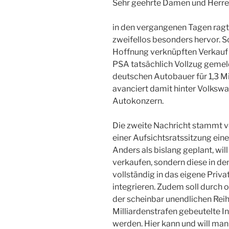
Sehr geehrte Damen und Herre
in den vergangenen Tagen ragt
zweifellos besonders hervor. S
Hoffnung verknüpften Verkauf 
PSA tatsächlich Vollzug gemel
deutschen Autobauer für 1,3 
avanciert damit hinter Volks
Autokonzern.
Die zweite Nachricht stammt v
einer Aufsichtsratssitzung ei
Anders als bislang geplant, wi
verkaufen, sondern diese in den
vollständig in das eigene Pri
integrieren. Zudem soll durc
der scheinbar unendlichen Rei
Milliardenstrafen gebeutelte 
werden. Hier kann und will man 