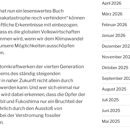
April 2026
 hat nun ein lesenswertes Buch
März 2026
limakatastrophe noch verhindern“ können
aftliche Erkenntnisse mit einbezogen.
Februar 2026
dass es die globalen Volkswirtschaften
Januar 2026
kommen wird, wenn wir dem Klimawandel
 unsere Möglichkeiten ausschöpfen
Dezember 202
n.
November 20
 Atomkraftwerken der vierten Generation
Oktober 2025
blems des ständig steigenden
September 20
in naher Zukunft nicht allein durch
werden kann. Und wer sich einmal nur
August 2025
 wird dabei erkennen, dass die Opfer der
Juli 2025
il und Fukoshima nur ein Bruchteil der
hrlich durch den Ausstoß von
Juni 2025
bei der Verstromung fossiler
Mai 2025
n.