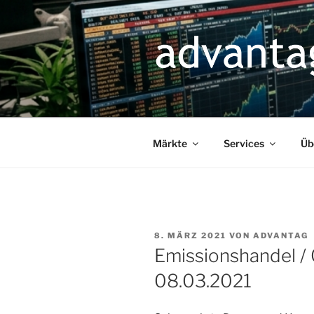
Zum
Inhalt
springen
Märkte
Services
Üb
VERÖFFENTLICHT
8. MÄRZ 2021
VON
ADVANTAG
AM
Emissionshandel /
08.03.2021