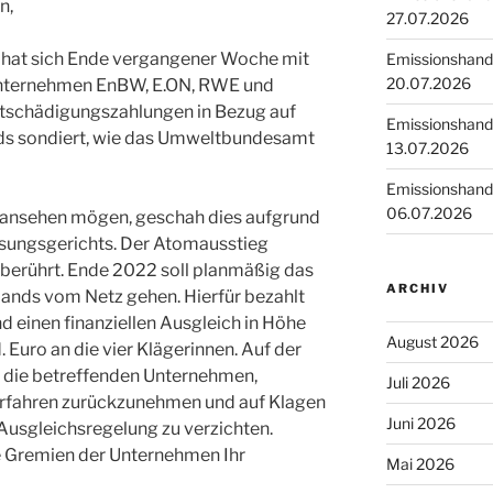
n,
27.07.2026
 hat sich Ende vergangener Woche mit
Emissionshande
20.07.2026
unternehmen EnBW, E.ON, RWE und
Entschädigungszahlungen in Bezug auf
Emissionshande
ds sondiert, wie das Umweltbundesamt
13.07.2026
Emissionshande
06.07.2026
g ansehen mögen, geschah dies aufgrund
ssungsgerichts. Der Atomausstieg
nberührt. Ende 2022 soll planmäßig das
ARCHIV
ands vom Netz gehen. Hierfür bezahlt
 einen finanziellen Ausgleich in Höhe
August 2026
Euro an die vier Klägerinnen. Auf der
h die betreffenden Unternehmen,
Juli 2026
rfahren zurückzunehmen und auf Klagen
Juni 2026
Ausgleichsregelung zu verzichten.
e Gremien der Unternehmen Ihr
Mai 2026