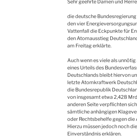
Sehr geehrte Damen und Herre
die deutsche Bundesregierung
den vier Energieversorgungs
Vattenfall die Eckpunkte für 
den Atomausstieg Deutschlan
am Freitag erklärte.
Auch wenn es viele als unnöti
eines Urteils des Bundesverfa
Deutschlands bleibt hiervon u
letzte Atomkraftwerk Deutschl
die Bundesrepublik Deutschland
von insgesamt etwa 2,428 Mrd. 
anderen Seite verpflichten sic
sämtliche anhängigen Klageve
oder Rechtsbehelfe gegen die 
Hierzu müssen jedoch noch di
Einverständnis erklären.