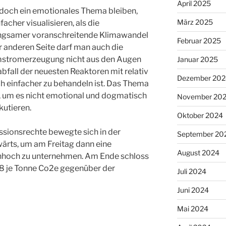
April 2025
och ein emotionales Thema bleiben,
März 2025
facher visualisieren, als die
angsamer voranschreitende Klimawandel
Februar 2025
 anderen Seite darf man auch die
mstromerzeugung nicht aus den Augen
Januar 2025
bfall der neuesten Reaktoren mit relativ
Dezember 202
h einfacher zu behandeln ist. Das Thema
ug, um es nicht emotional und dogmatisch
November 20
kutieren.
Oktober 2024
ssionsrechte bewegte sich in der
September 20
ärts, um am Freitag dann eine
August 2024
hoch zu unternehmen. Am Ende schloss
98 je Tonne Co2e gegenüber der
Juli 2024
Juni 2024
Mai 2024