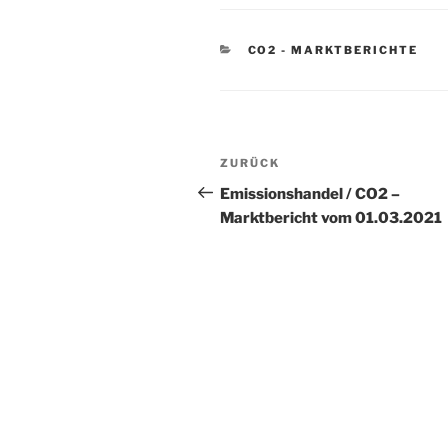
KATEGORIEN
CO2 - MARKTBERICHTE
Beitragsnavigation
Vorheriger
ZURÜCK
Beitrag
Emissionshandel / CO2 –
Marktbericht vom 01.03.2021