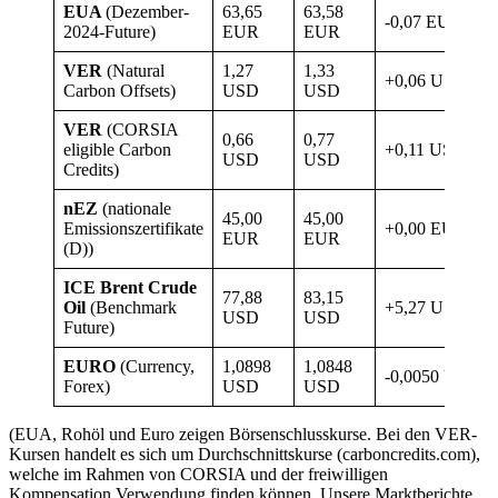
EUA
(Dezember-
63,65
63,58
-0,07 EUR
2024-Future)
EUR
EUR
VER
(Natural
1,27
1,33
+0,06 USD
Carbon Offsets)
USD
USD
VER
(CORSIA
0,66
0,77
eligible Carbon
+0,11 USD
USD
USD
Credits)
nEZ
(nationale
45,00
45,00
Emissionszertifikate
+0,00 EUR
EUR
EUR
(D))
ICE Brent Crude
77,88
83,15
Oil
(Benchmark
+5,27 USD
USD
USD
Future)
EURO
(Currency,
1,0898
1,0848
-0,0050 USD
Forex)
USD
USD
(EUA, Rohöl und Euro zeigen Börsenschlusskurse. Bei den VER-
Kursen handelt es sich um Durchschnittskurse (carboncredits.com),
welche im Rahmen von CORSIA und der freiwilligen
Kompensation Verwendung finden können. Unsere Marktberichte