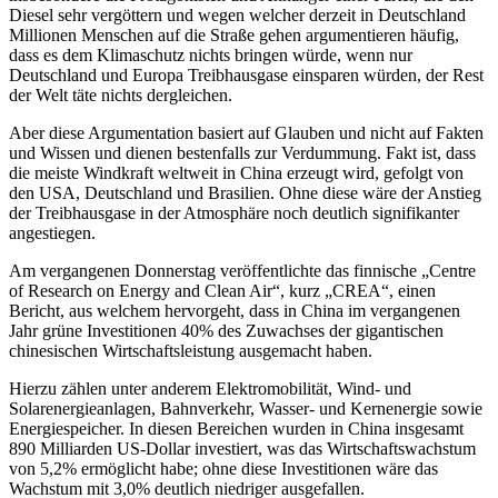
Diesel sehr vergöttern und wegen welcher derzeit in Deutschland
Millionen Menschen auf die Straße gehen argumentieren häufig,
dass es dem Klimaschutz nichts bringen würde, wenn nur
Deutschland und Europa Treibhausgase einsparen würden, der Rest
der Welt täte nichts dergleichen.
Aber diese Argumentation basiert auf Glauben und nicht auf Fakten
und Wissen und dienen bestenfalls zur Verdummung. Fakt ist, dass
die meiste Windkraft weltweit in China erzeugt wird, gefolgt von
den USA, Deutschland und Brasilien. Ohne diese wäre der Anstieg
der Treibhausgase in der Atmosphäre noch deutlich signifikanter
angestiegen.
Am vergangenen Donnerstag veröffentlichte das finnische „Centre
of Research on Energy and Clean Air“, kurz „CREA“, einen
Bericht, aus welchem hervorgeht, dass in China im vergangenen
Jahr grüne Investitionen 40% des Zuwachses der gigantischen
chinesischen Wirtschaftsleistung ausgemacht haben.
Hierzu zählen unter anderem Elektromobilität, Wind- und
Solarenergieanlagen, Bahnverkehr, Wasser- und Kernenergie sowie
Energiespeicher. In diesen Bereichen wurden in China insgesamt
890 Milliarden US-Dollar investiert, was das Wirtschaftswachstum
von 5,2% ermöglicht habe; ohne diese Investitionen wäre das
Wachstum mit 3,0% deutlich niedriger ausgefallen.