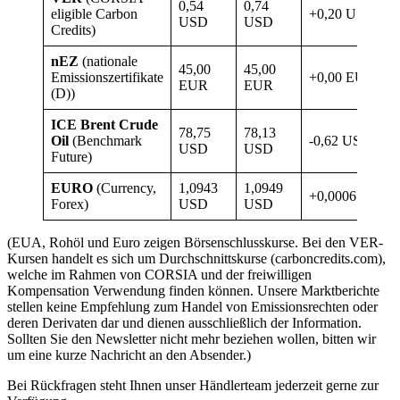
0,54
0,74
eligible Carbon
+0,20 USD
USD
USD
Credits)
nEZ
(nationale
45,00
45,00
Emissionszertifikate
+0,00 EUR
EUR
EUR
(D))
ICE Brent Crude
78,75
78,13
Oil
(Benchmark
-0,62 USD
USD
USD
Future)
EURO
(Currency,
1,0943
1,0949
+0,0006 USD
Forex)
USD
USD
(EUA, Rohöl und Euro zeigen Börsenschlusskurse. Bei den VER-
Kursen handelt es sich um Durchschnittskurse (carboncredits.com),
welche im Rahmen von CORSIA und der freiwilligen
Kompensation Verwendung finden können. Unsere Marktberichte
stellen keine Empfehlung zum Handel von Emissionsrechten oder
deren Derivaten dar und dienen ausschließlich der Information.
Sollten Sie den Newsletter nicht mehr beziehen wollen, bitten wir
um eine kurze Nachricht an den Absender.)
Bei Rückfragen steht Ihnen unser Händlerteam jederzeit gerne zur