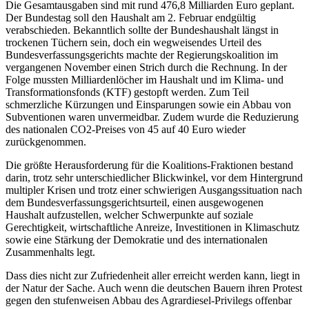
Die Gesamtausgaben sind mit rund 476,8 Milliarden Euro geplant.
Der Bundestag soll den Haushalt am 2. Februar endgültig
verabschieden. Bekanntlich sollte der Bundeshaushalt längst in
trockenen Tüchern sein, doch ein wegweisendes Urteil des
Bundesverfassungsgerichts machte der Regierungskoalition im
vergangenen November einen Strich durch die Rechnung. In der
Folge mussten Milliardenlöcher im Haushalt und im Klima- und
Transformationsfonds (KTF) gestopft werden. Zum Teil
schmerzliche Kürzungen und Einsparungen sowie ein Abbau von
Subventionen waren unvermeidbar. Zudem wurde die Reduzierung
des nationalen CO2-Preises von 45 auf 40 Euro wieder
zurückgenommen.
Die größte Herausforderung für die Koalitions-Fraktionen bestand
darin, trotz sehr unterschiedlicher Blickwinkel, vor dem Hintergrund
multipler Krisen und trotz einer schwierigen Ausgangssituation nach
dem Bundesverfassungsgerichtsurteil, einen ausgewogenen
Haushalt aufzustellen, welcher Schwerpunkte auf soziale
Gerechtigkeit, wirtschaftliche Anreize, Investitionen in Klimaschutz
sowie eine Stärkung der Demokratie und des internationalen
Zusammenhalts legt.
Dass dies nicht zur Zufriedenheit aller erreicht werden kann, liegt in
der Natur der Sache. Auch wenn die deutschen Bauern ihren Protest
gegen den stufenweisen Abbau des Agrardiesel-Privilegs offenbar