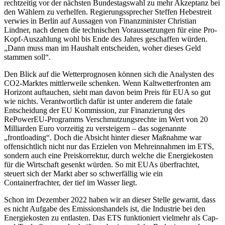
rechtzeitig vor der nächsten Bundestagswahl zu mehr Akzeptanz bei
den Wählern zu verhelfen. Regierungssprecher Steffen Hebestreit
verwies in Berlin auf Aussagen von Finanzminister Christian
Lindner, nach denen die technischen Voraussetzungen für eine Pro-
Kopf-Auszahlung wohl bis Ende des Jahres geschaffen würden.
„Dann muss man im Haushalt entscheiden, woher dieses Geld
stammen soll“.
Den Blick auf die Wetterprognosen können sich die Analysten des
CO2-Marktes mittlerweile schenken. Wenn Kaltwetterfronten am
Horizont auftauchen, sieht man davon beim Preis für EUA so gut
wie nichts. Verantwortlich dafür ist unter anderem die fatale
Entscheidung der EU Kommission, zur Finanzierung des
RePowerEU-Programms Verschmutzungsrechte im Wert von 20
Milliarden Euro vorzeitig zu versteigern – das sogenannte
„frontloading“. Doch die Absicht hinter dieser Maßnahme war
offensichtlich nicht nur das Erzielen von Mehreinnahmen im ETS,
sondern auch eine Preiskorrektur, durch welche die Energiekosten
für die Wirtschaft gesenkt würden. So mit EUAs überfrachtet,
steuert sich der Markt aber so schwerfällig wie ein
Containerfrachter, der tief im Wasser liegt.
Schon im Dezember 2022 haben wir an dieser Stelle gewarnt, dass
es nicht Aufgabe des Emissionshandels ist, die Industrie bei den
Energiekosten zu entlasten. Das ETS funktioniert vielmehr als Cap-