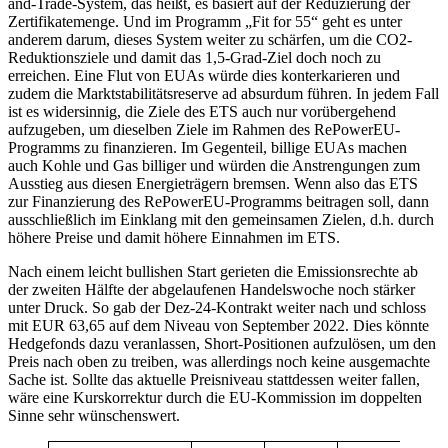
and-Trade-System, das heißt, es basiert auf der Reduzierung der
Zertifikatemenge. Und im Programm „Fit for 55“ geht es unter
anderem darum, dieses System weiter zu schärfen, um die CO2-
Reduktionsziele und damit das 1,5-Grad-Ziel doch noch zu
erreichen. Eine Flut von EUAs würde dies konterkarieren und
zudem die Marktstabilitätsreserve ad absurdum führen. In jedem Fall
ist es widersinnig, die Ziele des ETS auch nur vorübergehend
aufzugeben, um dieselben Ziele im Rahmen des RePowerEU-
Programms zu finanzieren. Im Gegenteil, billige EUAs machen
auch Kohle und Gas billiger und würden die Anstrengungen zum
Ausstieg aus diesen Energieträgern bremsen. Wenn also das ETS
zur Finanzierung des RePowerEU-Programms beitragen soll, dann
ausschließlich im Einklang mit den gemeinsamen Zielen, d.h. durch
höhere Preise und damit höhere Einnahmen im ETS.
Nach einem leicht bullishen Start gerieten die Emissionsrechte ab
der zweiten Hälfte der abgelaufenen Handelswoche noch stärker
unter Druck. So gab der Dez-24-Kontrakt weiter nach und schloss
mit EUR 63,65 auf dem Niveau von September 2022. Dies könnte
Hedgefonds dazu veranlassen, Short-Positionen aufzulösen, um den
Preis nach oben zu treiben, was allerdings noch keine ausgemachte
Sache ist. Sollte das aktuelle Preisniveau stattdessen weiter fallen,
wäre eine Kurskorrektur durch die EU-Kommission im doppelten
Sinne sehr wünschenswert.