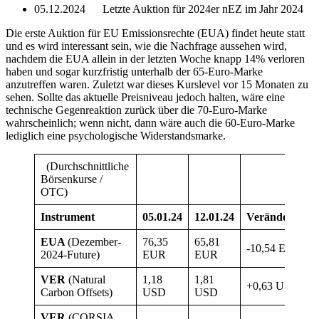
05.12.2024 Letzte Auktion für 2024er nEZ im Jahr 2024
Die erste Auktion für EU Emissionsrechte (EUA) findet heute statt
und es wird interessant sein, wie die Nachfrage aussehen wird,
nachdem die EUA allein in der letzten Woche knapp 14% verloren
haben und sogar kurzfristig unterhalb der 65-Euro-Marke
anzutreffen waren. Zuletzt war dieses Kurslevel vor 15 Monaten zu
sehen. Sollte das aktuelle Preisniveau jedoch halten, wäre eine
technische Gegenreaktion zurück über die 70-Euro-Marke
wahrscheinlich; wenn nicht, dann wäre auch die 60-Euro-Marke
lediglich eine psychologische Widerstandsmarke.
(Durchschnittliche
Börsenkurse /
OTC)
Instrument
05.01.24
12.01.24
Veränderung
EUA
(Dezember-
76,35
65,81
-10,54 EUR
2024-Future)
EUR
EUR
VER
(Natural
1,18
1,81
+0,63 USD
Carbon Offsets)
USD
USD
VER
(CORSIA