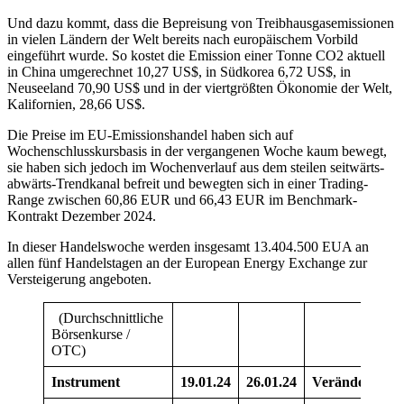
Und dazu kommt, dass die Bepreisung von Treibhausgasemissionen
in vielen Ländern der Welt bereits nach europäischem Vorbild
eingeführt wurde. So kostet die Emission einer Tonne CO2 aktuell
in China umgerechnet 10,27 US$, in Südkorea 6,72 US$, in
Neuseeland 70,90 US$ und in der viertgrößten Ökonomie der Welt,
Kalifornien, 28,66 US$.
Die Preise im EU-Emissionshandel haben sich auf
Wochenschlusskursbasis in der vergangenen Woche kaum bewegt,
sie haben sich jedoch im Wochenverlauf aus dem steilen seitwärts-
abwärts-Trendkanal befreit und bewegten sich in einer Trading-
Range zwischen 60,86 EUR und 66,43 EUR im Benchmark-
Kontrakt Dezember 2024.
In dieser Handelswoche werden insgesamt 13.404.500 EUA an
allen fünf Handelstagen an der European Energy Exchange zur
Versteigerung angeboten.
(Durchschnittliche
Börsenkurse /
OTC)
Instrument
19.01.24
26.01.24
Veränderung