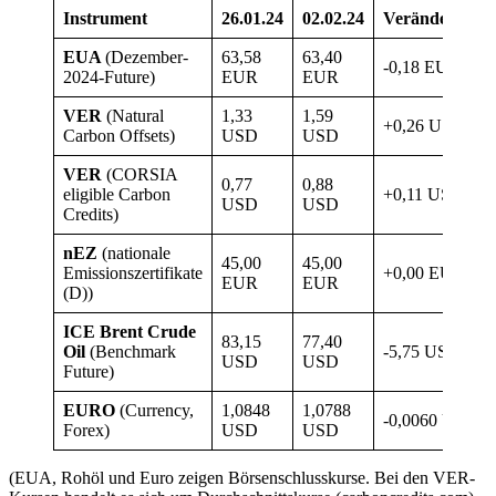
Instrument
26.01.24
02.02.24
Veränderung
EUA
(Dezember-
63,58
63,40
-0,18 EUR
2024-Future)
EUR
EUR
VER
(Natural
1,33
1,59
+0,26 USD
Carbon Offsets)
USD
USD
VER
(CORSIA
0,77
0,88
eligible Carbon
+0,11 USD
USD
USD
Credits)
nEZ
(nationale
45,00
45,00
Emissionszertifikate
+0,00 EUR
EUR
EUR
(D))
ICE Brent Crude
83,15
77,40
Oil
(Benchmark
-5,75 USD
USD
USD
Future)
EURO
(Currency,
1,0848
1,0788
-0,0060 USD
Forex)
USD
USD
(EUA, Rohöl und Euro zeigen Börsenschlusskurse. Bei den VER-