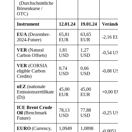
(Durchschnittliche
Börsenkurse /
OTC)
Instrument
12.01.24
19.01.24
Veränderung
EUA
(Dezember-
65,81
63,65
-2,16 EUR
2024-Future)
EUR
EUR
VER
(Natural
1,81
1,27
-0,54 USD
Carbon Offsets)
USD
USD
VER
(CORSIA
0,74
0,66
eligible Carbon
-0,08 USD
USD
USD
Credits)
nEZ
(nationale
45,00
45,00
Emissionszertifikate
+0,00 EUR
EUR
EUR
(D))
ICE Brent Crude
78,13
77,88
Oil
(Benchmark
-0,25 USD
USD
USD
Future)
EURO
(Currency,
1,0949
1,0898
-0,0051 USD