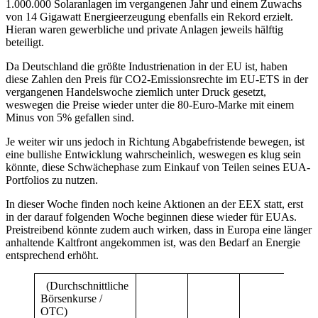
1.000.000 Solaranlagen im vergangenen Jahr und einem Zuwachs
von 14 Gigawatt Energieerzeugung ebenfalls ein Rekord erzielt.
Hieran waren gewerbliche und private Anlagen jeweils hälftig
beteiligt.
Da Deutschland die größte Industrienation in der EU ist, haben
diese Zahlen den Preis für CO2-Emissionsrechte im EU-ETS in der
vergangenen Handelswoche ziemlich unter Druck gesetzt,
weswegen die Preise wieder unter die 80-Euro-Marke mit einem
Minus von 5% gefallen sind.
Je weiter wir uns jedoch in Richtung Abgabefristende bewegen, ist
eine bullishe Entwicklung wahrscheinlich, weswegen es klug sein
könnte, diese Schwächephase zum Einkauf von Teilen seines EUA-
Portfolios zu nutzen.
In dieser Woche finden noch keine Aktionen an der EEX statt, erst
in der darauf folgenden Woche beginnen diese wieder für EUAs.
Preistreibend könnte zudem auch wirken, dass in Europa eine länger
anhaltende Kaltfront angekommen ist, was den Bedarf an Energie
entsprechend erhöht.
(Durchschnittliche
Börsenkurse /
OTC)