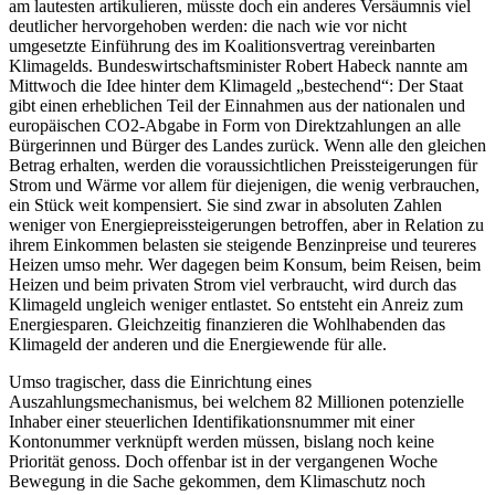
am lautesten artikulieren, müsste doch ein anderes Versäumnis viel
deutlicher hervorgehoben werden: die nach wie vor nicht
umgesetzte Einführung des im Koalitionsvertrag vereinbarten
Klimagelds. Bundeswirtschaftsminister Robert Habeck nannte am
Mittwoch die Idee hinter dem Klimageld „bestechend“: Der Staat
gibt einen erheblichen Teil der Einnahmen aus der nationalen und
europäischen CO2-Abgabe in Form von Direktzahlungen an alle
Bürgerinnen und Bürger des Landes zurück. Wenn alle den gleichen
Betrag erhalten, werden die voraussichtlichen Preissteigerungen für
Strom und Wärme vor allem für diejenigen, die wenig verbrauchen,
ein Stück weit kompensiert. Sie sind zwar in absoluten Zahlen
weniger von Energiepreissteigerungen betroffen, aber in Relation zu
ihrem Einkommen belasten sie steigende Benzinpreise und teureres
Heizen umso mehr. Wer dagegen beim Konsum, beim Reisen, beim
Heizen und beim privaten Strom viel verbraucht, wird durch das
Klimageld ungleich weniger entlastet. So entsteht ein Anreiz zum
Energiesparen. Gleichzeitig finanzieren die Wohlhabenden das
Klimageld der anderen und die Energiewende für alle.
Umso tragischer, dass die Einrichtung eines
Auszahlungsmechanismus, bei welchem 82 Millionen potenzielle
Inhaber einer steuerlichen Identifikationsnummer mit einer
Kontonummer verknüpft werden müssen, bislang noch keine
Priorität genoss. Doch offenbar ist in der vergangenen Woche
Bewegung in die Sache gekommen, dem Klimaschutz noch