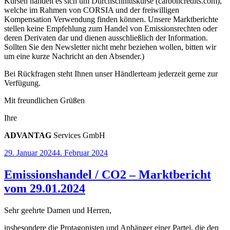
Kursen handelt es sich um Durchschnittskurse (carboncredits.com),
welche im Rahmen von CORSIA und der freiwilligen
Kompensation Verwendung finden können. Unsere Marktberichte
stellen keine Empfehlung zum Handel von Emissionsrechten oder
deren Derivaten dar und dienen ausschließlich der Information.
Sollten Sie den Newsletter nicht mehr beziehen wollen, bitten wir
um eine kurze Nachricht an den Absender.)
Bei Rückfragen steht Ihnen unser Händlerteam jederzeit gerne zur
Verfügung.
Mit freundlichen Grüßen
Ihre
ADVANT
AG
Services GmbH
Veröffentlicht
29. Januar 2024
4. Februar 2024
am
Emissionshandel / CO2 – Marktbericht
vom 29.01.2024
Sehr geehrte Damen und Herren,
insbesondere die Protagonisten und Anhänger einer Partei, die den