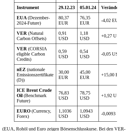
Instrument
29.12.23
05.01.24
Veränderung
EUA
(Dezember-
80,37
76,35
-4,02 EUR
2024-Future)
EUR
EUR
VER
(Natural
0,91
1,18
+0,27 USD
Carbon Offsets)
USD
USD
VER
(CORSIA
0,59
0,54
eligible Carbon
-0,05 USD
USD
USD
Credits)
nEZ
(nationale
30,00
45,00
Emissionszertifikate
+15,00 EUR
EUR
EUR
(D))
ICE Brent Crude
76,83
78,75
Oil
(Benchmark
+1,92 USD
USD
USD
Future)
EURO
(Currency,
1,1036
1,0943
-0,0093 USD
Forex)
USD
USD
(EUA, Rohöl und Euro zeigen Börsenschlusskurse. Bei den VER-