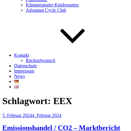
Klimaneutraler Kindergarten
Advantag Cycle Club
Kontakt
Rückrufwunsch
Datenschutz
Impressum
News
Schlagwort:
EEX
Veröffentlicht
5. Februar 2024
4. Februar 2024
am
Emissionshandel / CO2 – Marktbericht