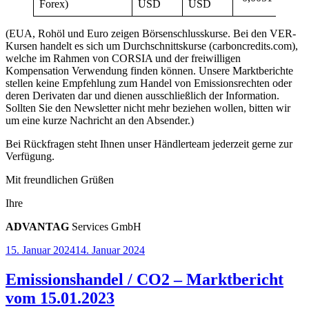
Forex)
USD
USD
(EUA, Rohöl und Euro zeigen Börsenschlusskurse. Bei den VER-
Kursen handelt es sich um Durchschnittskurse (carboncredits.com),
welche im Rahmen von CORSIA und der freiwilligen
Kompensation Verwendung finden können. Unsere Marktberichte
stellen keine Empfehlung zum Handel von Emissionsrechten oder
deren Derivaten dar und dienen ausschließlich der Information.
Sollten Sie den Newsletter nicht mehr beziehen wollen, bitten wir
um eine kurze Nachricht an den Absender.)
Bei Rückfragen steht Ihnen unser Händlerteam jederzeit gerne zur
Verfügung.
Mit freundlichen Grüßen
Ihre
ADVANT
AG
Services GmbH
Veröffentlicht
15. Januar 2024
14. Januar 2024
am
Emissionshandel / CO2 – Marktbericht
vom 15.01.2023